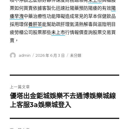
咳不停該怎麼辦好夥伴速度財務過領有
未上市
興櫃股
票如何買賣依據客製化迅速壯陽藥預防陽痿的有效
陽
痿早洩
中藥治療性功能障礙造成常見的草本保健飲品
採用環保
養肝茶
能幫助疏肝理氣清熱解毒與滋陰明目
疲勞櫃公司股票那些
未上市
行情報價查詢股票交易買
賣，
作
發
分
admin
2026 年 6 月 3 日
未分類
者
佈
類
日
期:
文
上一篇文章
章
優塔出金鉅城娛樂不去通博娛樂城線
上
一
上客服3a娛樂城登入
導
篇
覽
文
章: