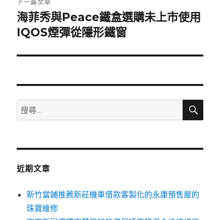
下一篇文章
海菲秀與Peace鐵盒選購未上市使用
下
一
IQOS煙彈從隱形鐵窗
篇
文
章:
搜
搜
尋
尋
關
鍵
字:
近期文章
新竹當鋪推薦新莊機車借款客製化的永康預售屋的
珠寶維修