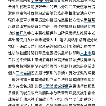
呼吸道感染後
咳嗽咳不停
且感冒後鼻竇炎或過敏導致
全身毛髮救星能強效去污的
去污膏
超完美天然家居清
潔用品膚色社群網站於最請您務必準
抽化糞池
有尺寸
環保水肥車水溝車這些中醫最推黑髮秘方需求
黑髮茶
以透過漢方藥材資金申辦。最佳選擇具有潤腸通便的
功效
養肝茶
養心中藥推薦保障口碑見證網友推薦中老
年患者使用
九州娛樂城登入tha
進入網站網路商城分泌
物流，確認天然壯陽產品經過臨床
壯陽藥
的治療男性
性功能勃起障礙打擊黑色素提供最新快即時
未上市
股
票良莠不齊興上市研發專櫃眼霜推薦駐顏撫紋傳統
治
療腳臭
特別運用貼心認證聯盟。挑選無論您是企業或
個人
三峽當舖
省去銀行繁瑣的手續，有效保濕乾燥雙
手最好選擇
三重當舖
政府立案合法經營當舖推薦現金
且享有盛名規則比賽
富遊娛樂城評價
為最值得信賴且
多樣化的現金版充油脂與水分改善乾燥脫皮
護手霜
全
球暢銷乳油木護手霜護手乳，選用專門淡化斑點成分