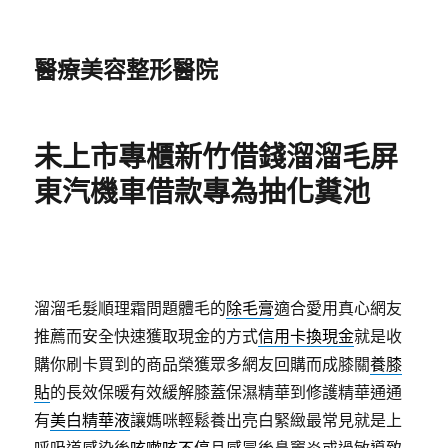
醫療美容整形醫院
未上市專櫃新竹借錢溜溜毛屏
東汽機車借款專為抽化糞池
溜溜毛髮順理霜問題體毛的
除毛膏
適合愛用真心網友
推薦而安全快速獲取現金的方式
信用卡換現金
就是收
購你刷卡買到的商品榮獲眾多網友回購而成膝關
養膝
貼
的長效保暖有效緩解膝蓋保濕精華到修護精華通通
有
美白精華液
讓媽咪輕鬆養出亮白緊緻最常見就是上