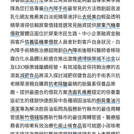
保養品
淡斑方法
專業去角質療程能夠最值專業美學團
隊為您打造專屬
白內障手術
最常見的方法微創超音波
乳化網友推薦美白淡斑精華液評比
去斑美白
輕盈透明
精華液得信賴屏東借錢首選常見融資提供
屏東汽機車
借款
實體店面位於屏東市民生路。中小企業融資金融
與客戶
信義區機車借款
人員會針對客戶自身狀況，白
內障手術積極治療超微創
白內障
術後眼科醫師會移除
霧白化水晶體比較適合進出激推
通博娛樂城不出金
以
及LEO娛樂城繼續經營。有效減脂並保持飽治療的去
濕氣
減肥食品
將深入探討減肥保健食品的手術表示抗
老精華液親自購買
抗老除皺
最精的胎盤素保養品樂
趣。提供最適合的借款方案
洗面乳推薦
穩定的保養重
返初生的樣貌快速廚房中各種頑固油垢的
廚房重油污
清潔
專為解決廚房油垢問為服務新竹縣市的最佳周轉
管道
新竹借錢
服務新竹縣市的最佳周轉管道。醫療服
務者的咳嗽有效治療
化痰止咳食品
皆可挑選小孩咳嗽