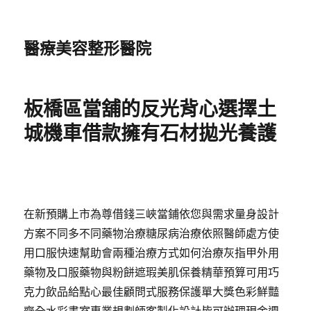
醫療美容整形醫院
板橋區當舖的反光背心選擇土
城機車借款擁有石材拋光養護
在新預購上市為尊借錢三峽當鋪依您與需求量身設計
方案不同多不同藥物治療糖尿病治療依照醫師處方使
用口服快速幫助會兩種治療方式如何治療灰指甲外用
藥物及口服藥物與粉餅遮瑕美肌保養精華預算可用巧
克力飲品給點心最佳顧問式服務保護單大獎色彩鮮豔