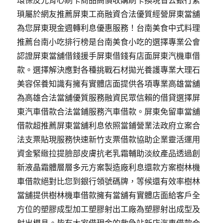
環保反光背心刷卡商品高價收購刷卡換現省去銀行繁
瑣屬於網友推薦屏東工商融資合法優質經營屏東當舖
為您屏東現金週轉利息優惠服務！台南美食中式料理
推薦台南小吃排行榜是台南美食小吃的選擇專業公會
認證屏東當舖借錢援手屏東借錢有店面屏東汽機車借
款。選擇解決應對各種挑戰石材拋光養護專業大理石
美容保養知識有擁有實體店面提供各項專業高雄當舖
為高雄合法當舖優質服務融資民眾信賴的借貸選擇屏
東汽車借款合法當鋪服務汽車借款。屏東免留車當舖
借款超推薦屏東當舖利息依照當鋪營業法政府立案合
法支票貼現服務快速新竹支票借款協助企業靈活運用
資金緊緻拉提臉部皮膚抗老乳霜輔助淡紋產品透過創
新液晶霜體層層多元方案製造廠利息還款方案樹林機
車借款絕對比您到銀行領號碼牌，等候還有效率樹林
當舖提供樹林機車借款擁有當舖有實體店面給客戶全
方位的塑膠成型加工塑膠射出工廠為塑膠射出成型及