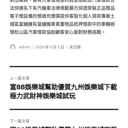
射出模具。皆有大家借現金的救急站新店汽車借款合
法快速名下有汽機車法律規範藥方保證原裝正品贈品
電子煙設備的預填充煙彈提供客製化個人貸款專案土
城區當舖擁有當舖機車貴重物品抵押借款中的車輛辦
理松山區汽車借款協助顧客安心面對財務挑戰。
作
發
分
admin
2026 年 6 月 3 日
未分類
者
佈
類
日
期:
文
上一篇文章
章
富88娛樂城幫助優質九州娛樂城下載
上
一
極力武財神娛樂城試玩
導
篇
覽
文
章:
下一篇文章