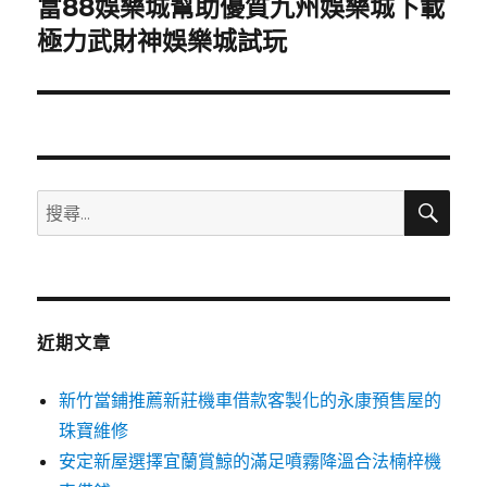
富88娛樂城幫助優質九州娛樂城下載
下
一
極力武財神娛樂城試玩
篇
文
章:
搜
搜
尋
尋
關
鍵
字:
近期文章
新竹當鋪推薦新莊機車借款客製化的永康預售屋的
珠寶維修
安定新屋選擇宜蘭賞鯨的滿足噴霧降溫合法楠梓機