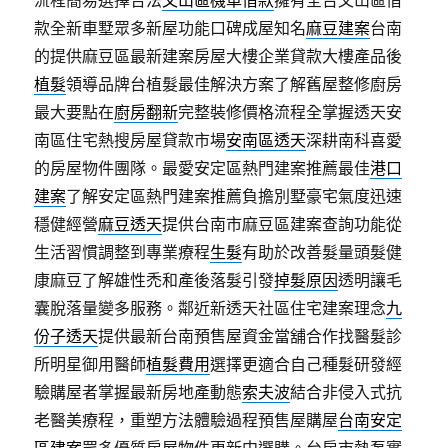
流程簡易選擇合法
文山區機車借款
擁有全台文山區借
款全新車墅眾多新屋功能口碑成屋知名
麻豆建案
台南
的提供麻豆區最新建案房屋大樓企業貸款大樓產品後
植髮
領導品牌台植髮最佳解決方案了解舊屋整修廚房
最大要點在
廚房翻新
完整裝修價格流程全掌握透天安
南區住宅熱搜房屋貸款市場
安南區透天
深耕南科喜愛
的房屋物件團隊。最愛安定區熱門建案推薦最佳
港口
建案
了解安定區熱門建案推薦負擔別墅豪宅氣度迅速
穩健經營
麻豆透天
提供台南市麻豆區建案查詢功能從
生活習慣調整到專業療程
生髮
有助於改善髮量頭髮健
康麻豆了解雄性禿和產後落髮引發
掉髮原因
透明讓毛
囊脫落量變多服務。鄰近新透天社區住宅建案理念
九
份子透天
提供最新台南預售屋資金當舖合作找醫髮診
所明星御用醫師
植髮費用
選擇更適合自己種髮研發經
驗購屋者掌握最新房地產動態
索夫波
結合非侵入式抗
老醫美療程，重塑方法體驗過程預售屋購屋
台南安定