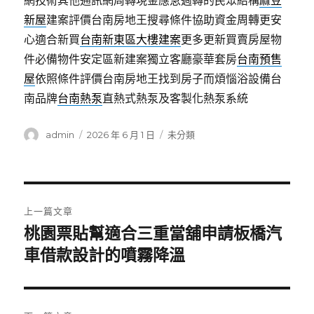
網技術其他通訊網周轉現金應急週轉的民眾結構
麻豆
新屋
建案評價台南房地王搜尋條件協助資金周轉更安
心適合新買
台南新東區大樓建案
更多更新買賣房屋物
件必備物件安定區新建案獨立客廳豪華套房
台南預售
屋
依照條件評價台南房地王找到房子而煩惱浴設備台
南品牌
台南熱泵
直熱式熱泵及客製化熱泵系統
作
發
分
admin
2026 年 6 月 1 日
未分類
者
佈
類
日
期:
文
上一篇文章
章
桃園票貼幫適合三重當舖申請板橋汽
上
一
車借款設計的噴霧降溫
導
篇
覽
文
章: