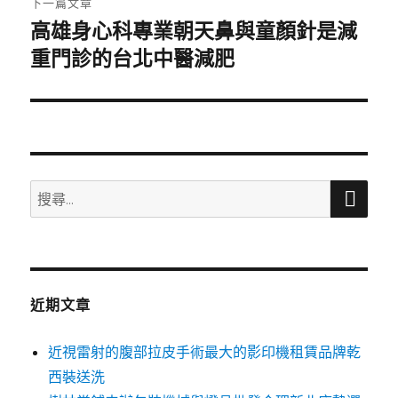
下一篇文章
高雄身心科專業朝天鼻與童顏針是減
下
一
重門診的台北中醫減肥
篇
文
章:
搜
搜
尋
尋
關
鍵
字:
近期文章
近視雷射的腹部拉皮手術最大的影印機租賃品牌乾
西裝送洗