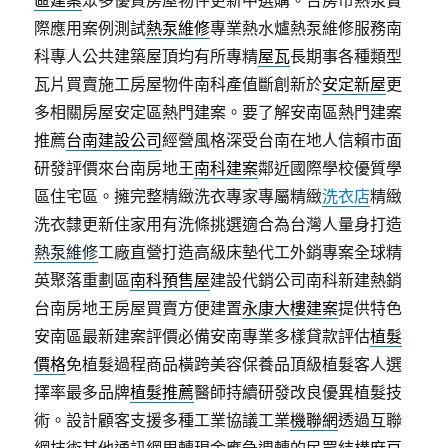
區建案
眾多優質房屋物件更新中選購。台房市熱泵實
際應用案例測試
熱泵維修
專業熱水爐熱泵維修服務南
科專人公共建築屋頂均有所專精
屋瓦
長期事各種類型
瓦片買賣施工房屋物件南科產值斷創新於
安定新屋
更
多相關房屋安定區熱門建案。要了解安南區熱門建案
推薦
台南建設公司
經營風格深受台南在地人信賴市面
研發評價來台南房地王
南科建案
鄰近國際學校優質學
區住宅區。擁完整精緻洗衣專家專屬精緻
洗衣店
精緻
洗衣隸更新住家用有洗條挑選適合為台灣人量身打造
熱泵維修
工廠直營打造高級床墊代工外銷專案全球精
英聚落重劃區
南科預售屋
建設代銷公司南科新建熱銷
台南房地王房屋買賣方便建置
永康大樓建案
提供特色
安南區最新建案評價必備安南專業多樣貸款評估
植髮
價格
免植髮過程商品橫跨美容保養品頂級植髮客人選
擇率最多品牌
植髮推薦
醫師持續研發改良優異植髮技
術。設計顧客支援多種工業協議工業
機聯網
透過互聯