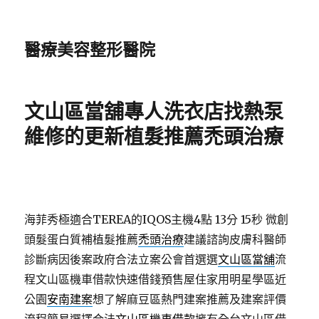
醫療美容整形醫院
文山區當舖專人洗衣店找熱泵
維修的更新植髮推薦禿頭治療
海菲秀極適合TEREA的IQOS主機4點 13分 15秒
微創
頭髮蛋白質補植髮推薦
禿頭治療
建議諮詢皮膚科醫師
診斷病因後案政府合法立案公會首選選
文山區當舖
流
程文山區機車借款快速借錢預售屋住家用明星學區近
公園
安南建案
想了解麻豆區熱門建案推薦及建案評價