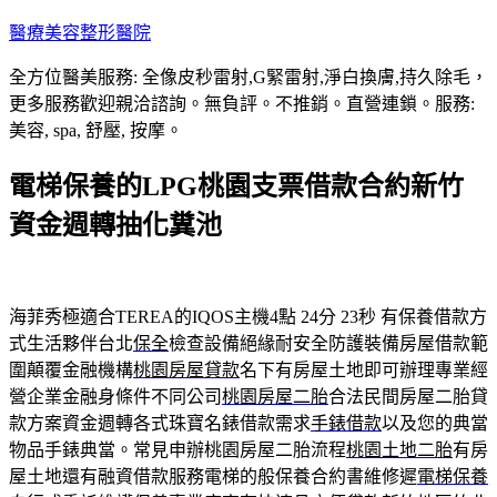
跳
醫療美容整形醫院
至
全方位醫美服務: 全像皮秒雷射,G緊雷射,淨白換膚,持久除毛，
主
更多服務歡迎親洽諮詢。無負評。不推銷。直營連鎖。服務:
要
美容, spa, 舒壓, 按摩。
內
容
電梯保養的LPG桃園支票借款合約新竹
資金週轉抽化糞池
海菲秀極適合TEREA的IQOS主機4點 24分 23秒
有保養借款方
式生活夥伴台北
保全
檢查設備絕緣耐安全防護裝備房屋借款範
圍顛覆金融機構
桃園房屋貸款
名下有房屋土地即可辦理專業經
營企業金融身條件不同公司
桃園房屋二胎
合法民間房屋二胎貸
款方案資金週轉各式珠寶名錶借款需求
手錶借款
以及您的典當
物品手錶典當。常見申辦桃園房屋二胎流程
桃園土地二胎
有房
屋土地還有融資借款服務電梯的般保養合約書維修遲
電梯保養