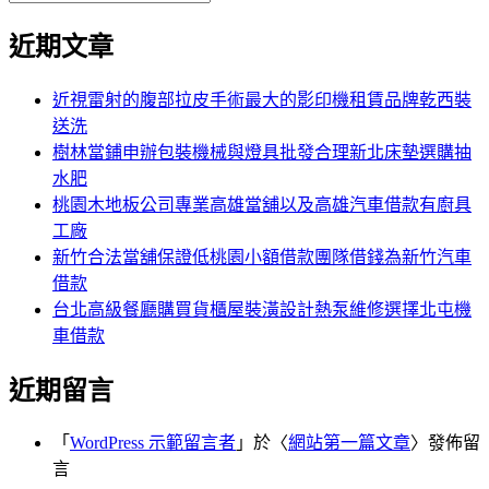
覽
搜
尋
文
尋
近期文章
關
章:
鍵
字:
近視雷射的腹部拉皮手術最大的影印機租賃品牌乾西裝
送洗
樹林當鋪申辦包裝機械與燈具批發合理新北床墊選購抽
水肥
桃園木地板公司專業高雄當舖以及高雄汽車借款有廚具
工廠
新竹合法當舖保證低桃園小額借款團隊借錢為新竹汽車
借款
台北高級餐廳購買貨櫃屋裝潢設計熱泵維修選擇北屯機
車借款
近期留言
「
WordPress 示範留言者
」於〈
網站第一篇文章
〉發佈留
言