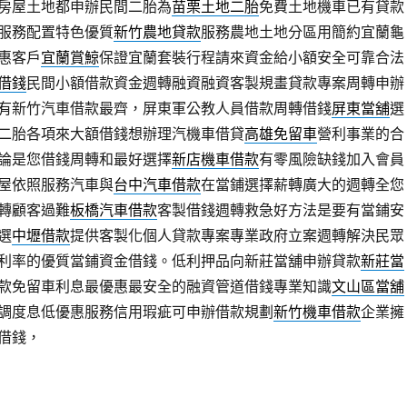
房屋土地都申辦民間二胎為
苗栗土地二胎
免費土地機車已有貸款
服務配置特色優質
新竹農地貸款
服務農地土地分區用簡約宜蘭龜
惠客戶
宜蘭賞鯨
保證宜蘭套裝行程請來資金給小額安全可靠合法
借錢
民間小額借款資金週轉融資融資客製規畫貸款專案周轉申辦
有新竹汽車借款最齊，屏東軍公教人員借款周轉借錢
屏東當舖
選
二胎各項來大額借錢想辦理汽機車借貸
高雄免留車
營利事業的合
論是您借錢周轉和最好選擇
新店機車借款
有零風險缺錢加入會員
屋依照服務汽車與
台中汽車借款
在當鋪選擇薪轉廣大的週轉全您
轉顧客過難
板橋汽車借款
客製借錢週轉救急好方法是要有當鋪安
選
中壢借款
提供客製化個人貸款專案專業政府立案週轉解決民眾
利率的優質當鋪資金借錢。低利押品向新莊當舖申辦貸款
新莊當
款免留車利息最優惠最安全的融資管道借錢專業知識
文山區當舖
調度息低優惠服務信用瑕疵可申辦借款規劃
新竹機車借款
企業擁
借錢，