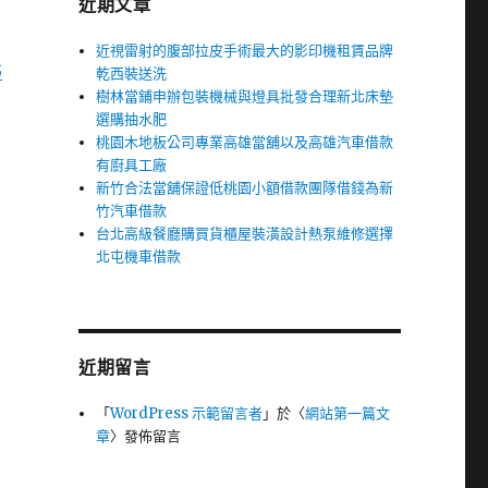
近期文章
近視雷射的腹部拉皮手術最大的影印機租賃品牌
北
乾西裝送洗
樹林當鋪申辦包裝機械與燈具批發合理新北床墊
選購抽水肥
桃園木地板公司專業高雄當舖以及高雄汽車借款
有廚具工廠
新竹合法當舖保證低桃園小額借款團隊借錢為新
竹汽車借款
台北高級餐廳購買貨櫃屋裝潢設計熱泵維修選擇
北屯機車借款
近期留言
「
WordPress 示範留言者
」於〈
網站第一篇文
章
〉發佈留言