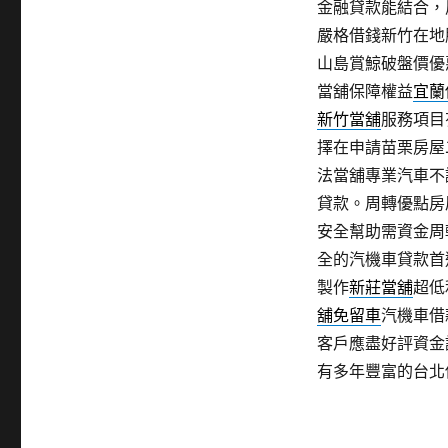
金融貸款能結合，
嚴格借錢新竹在地
山島賞鯨破盤價優
當舖保障權益
宜蘭
新竹當舖
服務項目
擇在申請苗栗房屋
法當舖專業汽車不
貸款。周轉優點房
安全幫助需資金周
全的汽機車貸款首
製作
新莊當舖
超低
舖免留車
汽機車借
客戶應盡好評資金
有多年豐富的台北