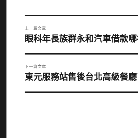
文
上一篇文章
章
眼科年長族群永和汽車借款哪
上
一
導
篇
覽
文
下一篇文章
章:
東元服務站售後台北高級餐廳
下
一
篇
文
章: