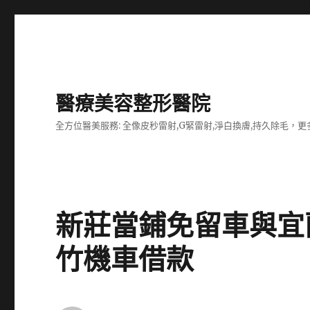
醫療美容整形醫院
全方位醫美服務: 全像皮秒雷射,G緊雷射,淨白換膚,持久除毛，更多
新莊當鋪免留車與宜
竹機車借款