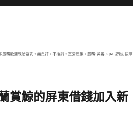
服務歡迎親洽諮詢。無負評。不推銷。直營連鎖。服務: 美容, spa, 舒壓, 按
蘭賞鯨的屏東借錢加入新