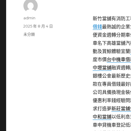
作
admin
新竹當舖有消防工程
者
發
2025 年 8 月 4 日
借錢
最熱誠的企業
佈
分
未分類
便資金週轉分期車
日
類
車名下高雄當舖汽
期:
動及賞鯨體驗宜蘭
度市價
台中機車借
中壢當舖
融資週轉
銀樓公會最新歷史
款在專員借錢最好
公司具備換現金裝
優惠利率錢經驗問
求打造夢
新莊當鋪
中和當鋪
以低利息
車申貸機車登記低