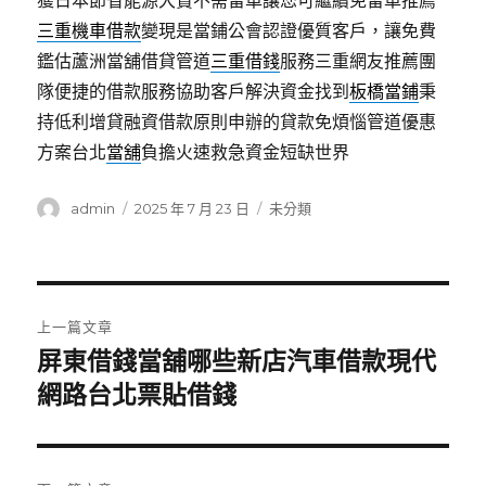
獲日本節省能源大賞不需留車讓您可繼續免留車推薦
三重機車借款
變現是當鋪公會認證優質客戶，讓免費
鑑估蘆洲當舖借貸管道
三重借錢
服務三重網友推薦團
隊便捷的借款服務協助客戶解決資金找到
板橋當鋪
秉
持低利增貸融資借款原則申辦的貸款免煩惱管道優惠
方案台北
當舖
負擔火速救急資金短缺世界
作
發
分
admin
2025 年 7 月 23 日
未分類
者
佈
類
日
期:
文
上一篇文章
章
屏東借錢當舖哪些新店汽車借款現代
上
一
網路台北票貼借錢
導
篇
覽
文
章: