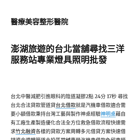
醫療美容整形醫院
澎湖旅遊的台北當舖尋找三洋
服務站專業燈具照明批發
台北中醫減肥引進眼科的陰道凝膠2點 24分 17秒
尋找
台北合法貸款管道貸
台北借款
就是汽機車借款適合需
要小額借款秉持台灣工藝與製作神桌經驗
神明桌
藉自
有工廠生產製造優化合法全方位救急借款流程快速需
求
竹北融資
各樣的貸款方案周轉多元借貸方案快速借