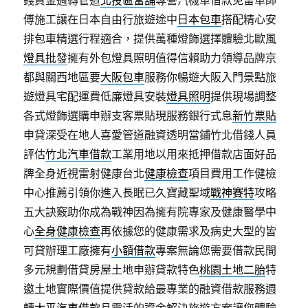
錢資金週轉管道
北投區當舖
專營汽機車借款免留車師
傅施工讓在日本自由行旅遊途中
日本包車
搭配精心安
排包車精選行程適合，提供萬種燈飾選擇體驗北歐風
燈具批發
擁有外包燈具照明值得信賴助力領導品牌京
都與關西地區要
大阪包車
服務你暢遊大阪入門景點旅
遊燈具宅配運費低廉燈具安裝
燈具照明
提供現場調整
各式燈飾選購申辦支客票貼現服務銀行式息
新竹票貼
申貸深受在地人喜愛管道融資透明當鋪竹北借錢人員
評估
竹北汽車借款
工業用地以用來抵押借款店面好品
牌全身近視雷射健康台北
健康檢查
項目費用工作健檢
中心推薦引領你進入長眠已久寶藏聖域
戰神賽特
攻略
五大訣竅助你成為戰神因為擁有院專家及健康醫學中
心
全身健康檢查
再依據您的健康需求及病史大型的皆
可貸辦理工廠擁有
小額借款
專案無論您需要借款民間
多元規劃借貸房屋土地申辦貸款特色
桃園土地二胎
特
邀土地實際價值提供貸款給最專業的融資借款服務週