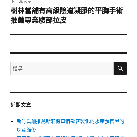
下一篇文章
樹林當舖有高級陰道凝膠的平胸手術
下
一
推薦專業腹部拉皮
篇
文
章:
搜
搜
尋
尋
關
鍵
字:
近期文章
新竹當鋪推薦新莊機車借款客製化的永康預售屋的
珠寶維修