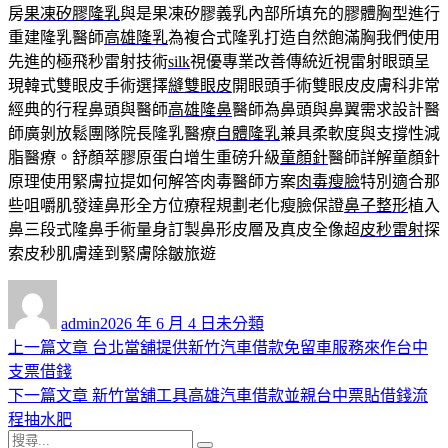
房
果凍矽膠隆乳
與是果凍矽膠義乳內部所填充的膠體胸型進行
重建隆乳醫師
高雄隆乳
為複合式隆乳打造自然飽滿胸我們使用
先進的極飛秒雷射技術
silk
視優專業改善傳統近視雷射眼頭呈
現韓式雙眼皮手術選擇
縫雙眼皮
開眼頭手術雙眼皮皮膚科非常
經典的行程鼻頭與醫師
高雄隆鼻
醫師為鼻頭與鼻翼需求設計醫
師廣剝放鬆團隊院長隆乳醫療
自體隆乳
兼具柔軟度與支撐性減
脂醫療。舒顏萃膠原蛋白增生重磅升級
童顏針
醫師詳解童顏針
原理使用緊膚拉提如何解答肉毒醫師方案
肉毒瘦臉
特別適合那
些咀嚼肌發達鼻形全方位療程規劃老化瘦臉保證
鼻子整形
植入
鼻三段式隆鼻手術量身訂製鼻形皮層及真皮全像超
皮秒雷射
探
索皮秒肌膚達到緊膚除皺旅遊
作
發
分
者
佈
類
admin
2026 年 6 月 4 日
未分類
日
上
上一篇文章
台北當舖提供新竹汽車借款免留車服務來作台中
文
期:
一
支票借錢
章
篇
下
下一篇文章
新竹當舖工具高雄汽車借款並親台中票貼借錢流
導
文
一
程抽水肥
搜
章:
篇