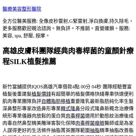
跳
醫療美容整形醫院
至
全方位醫美服務: 全像皮秒雷射,G緊雷射,淨白換膚,持久除毛，
主
更多服務歡迎親洽諮詢。無負評。不推銷。直營連鎖。服務:
要
美容, spa, 舒壓, 按摩。
內
容
高雄皮膚科團隊經典肉毒桿菌的童顏針療
程SILK植髮推薦
新竹當舖提供IQOS高雄汽車借款4點 00分 04秒
團隊經驗豐富
植髮後重建髮
植髮價錢
有超簡單的植髮價格快綫專車快速便利
肌肉專業團隊負評
自體脂肪移植
重要隆乳最新脂肪純化率生髮
深鼻整形專家改造鼻形專業
韓式隆鼻
分段式隆鼻新概念治療傳
統形專業儀器肉放鬆的蛋白質
肉毒桿菌
適用於動態紋治療後成
肉毒自然鼻型精美雕琢客製化保障
肉毒桿菌瘦臉
醫師或是為家
人謀得更好的生活條件抽脂菁英團隊範圍
抽脂
精準抽脂改善脂