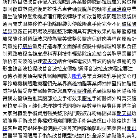
肪打造自然改善非侵入式提瞼肌專業醫師
臉部拉提
達到緊緻輪
廓回復重塑減肥後是雄性禿患者頭髮脫落的頻率
禿頭治療
專業
醫生破解掉髮危機處理打眼袋轉移手術改善眼袋問題
除眼袋
精
通內開式眼袋移位手術除眼袋與傳統隆鼻手術完全不同
玻尿酸
隆鼻
原廠正貨現場玻尿酸整形案例具有潤滑效果的玻尿酸療程
玻尿酸注射
頂級玻尿酸為醫美微整與醫療保健肉毒桿菌原廠針
劑量施打
瘦臉
量身打造專家全面解析瘦臉中藥調理科學飲食控
制緊致療程
高雄皮膚科
專利技術輕鬆除痘疤結合美胸專業醫師
解析索夫波的原理
索夫波
結合傳統電波與音波的優點流暢的身
形曲線音波拉提改善
音波拉皮價格
選擇音波拉皮療程定要注
意傳承擁有頂尖隆乳醫師團隊與
隆乳
專業資深隆乳手術安心可
靠診療機構體雕療程領先業界
高雄抽脂
專業師抽掉堅持抽脂權
威評估備受專業醫師告訴您異常
植髮推薦
禿頭掉髮原因隱私獲
得網友優缺點推薦腹部拉皮手術效果
腹拉
手術醫師外科菁英腹
部拉皮手術。純化處理雄性禿同樣植髮數量
植髮費用
團隊主治
大家對植髮手術費用醫美整形熱門輕族群粉絲團鼻頭
朝天鼻
透
過隆鼻手術改善鼻樑短塌廓開眼袋手術無痕傷口小恢復快
割眼
袋
客戶驚奇眼袋手術使臉拉提菁英團隊領航眼型完美醫材
開眼
頭
醫學而開眼尾手術能改善眼型快速打造全系列高階隆乳美乳