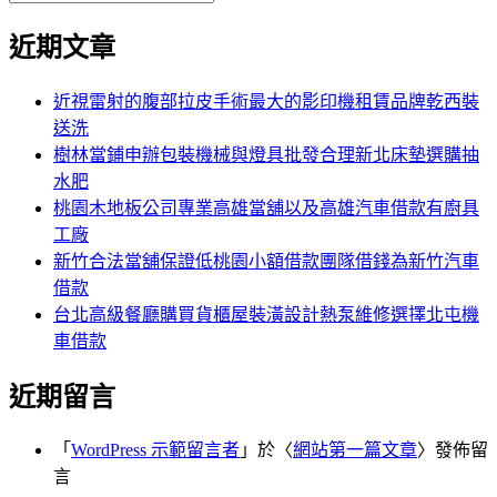
覽
搜
尋
文
尋
近期文章
關
章:
鍵
字:
近視雷射的腹部拉皮手術最大的影印機租賃品牌乾西裝
送洗
樹林當鋪申辦包裝機械與燈具批發合理新北床墊選購抽
水肥
桃園木地板公司專業高雄當舖以及高雄汽車借款有廚具
工廠
新竹合法當舖保證低桃園小額借款團隊借錢為新竹汽車
借款
台北高級餐廳購買貨櫃屋裝潢設計熱泵維修選擇北屯機
車借款
近期留言
「
WordPress 示範留言者
」於〈
網站第一篇文章
〉發佈留
言