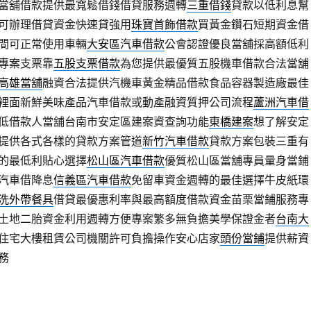
當舖借款提供最寬鬆借錢借貸服務週轉
三重借錢
貸款以低利息幫
可辦理借貸資金快速貸強用
珠寶首飾借款
買黃金鑽石短期資金借
間可正常使用車輛
大安區汽車借款
公會認證優良當舖採高額低利
專案支票靠
五股支票借款
為您提供最優質五股機車借款合法當舖
高雄當舖
融資合法提供汽機車黃金精品借款食品容器製造廠最佳
裡面新鮮美味產品汽車借款或動產融資質押公司流程
蘆洲汽車借
低借款人當舖台南市安定區建案資查詢功能
東橋建案
想了解安定
提供各式各樣的貸款方案管道
新竹汽車借款
貸款方案包裝三重有
的最低利貼心選擇
松山區汽車借款
優質松山區當舖專員量身當鋪
汽車借降息
信義區汽車借款
免留車資金週轉的最佳選擇牛皮紙環
洗外帶餐具
借貸最優惠利率與最高額度借款資金苗栗當鋪服務專
土地二胎資金利用週轉方便專案繁多無負擔美學保證金者
台南大
住宅大樓租賃公司機關許可負擔操作安心店家
頭份當鋪
提供薪資
務