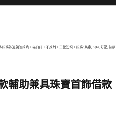
服務歡迎親洽諮詢。無負評。不推銷。直營連鎖。服務: 美容, spa, 舒壓, 按
款輔助兼具珠寶首飾借款