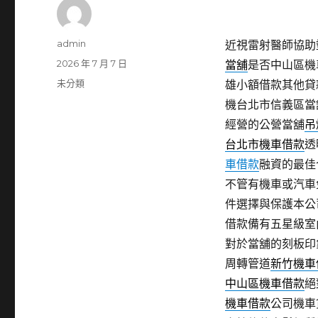
作
admin
近視雷射醫師協助塑
者
發
2026 年 7 月 7 日
當舖
是否中山區機
佈
分
未分類
雄小額借款其他貸
日
類
機台北市信義區當
期:
經營的公營當舖
吊
台北市機車借款
透
車借款
融資的最佳
不管有機車或汽車
件選擇與保護本公
借款備有五星級室
對於當舖的刻板印
周轉管道
新竹機車
中山區機車借款
絕
機車借款
公司機車