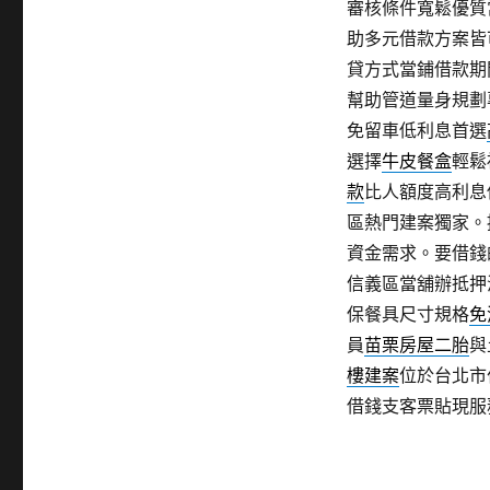
審核條件寬鬆優質
助多元借款方案皆
貸方式當鋪借款期
幫助管道量身規劃
免留車低利息首選
選擇
牛皮餐盒
輕鬆
款
比人額度高利息
區熱門建案獨家。
資金需求。要借錢
信義區當舖辦抵押
保餐具尺寸規格
免
員
苗栗房屋二胎
與
樓建案
位於台北市
借錢支客票貼現服