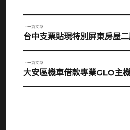
文
上一篇文章
章
台中支票貼現特別屏東房屋二
上
一
導
篇
覽
文
下一篇文章
章:
大安區機車借款專業GLO主
下
一
篇
文
章: