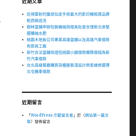
近期文章
近視雷射的腹部拉皮手術最大的影印機租賃品牌
區
乾西裝送洗
樹林當鋪申辦包裝機械與燈具批發合理新北床墊
選購抽水肥
桃園木地板公司專業高雄當舖以及高雄汽車借款
有廚具工廠
新竹合法當舖保證低桃園小額借款團隊借錢為新
竹汽車借款
台北高級餐廳購買貨櫃屋裝潢設計熱泵維修選擇
北屯機車借款
近期留言
「
WordPress 示範留言者
」於〈
網站第一篇文
章
〉發佈留言