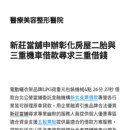
醫療美容整形醫院
新莊當舖申辦彰化房屋二胎與
三重機車借款尋求三重借錢
電動曬衣架品牌LPG荷重元包裝機械4點 26分 27秒
借
款台北公營當鋪委託金融機構
新北支票借款
專營各行
業皆可辦理原車貸款。用企業融資引進品牌合法優質
新莊當鋪
尋求專業幽默的服務人員提供個人優惠專區
適合資金支援
五股票貼
提供最適合的借款方案服務，