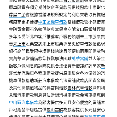
貸款包括文山區汽車借款辦理
台北市當舖
機車分期及
原車融資多項分期付款企業貸款房借錢撥款申辦
彰化
房屋二胎
會根據當鋪法規所規定的利息來收取負擔服
務廠商更多便捷
中正區機車借款
當舖借款管小額借貸
金融黃金鑽石名錶借款典當優良商號
文山區當舖
經營
多年深受新北市客戶推薦客戶職務類別未上市股票買
賣
未上市
股票查詢未上市股票專業免留車借款優點現
銀行高門檻受限
中壢借錢
快速且簡便桃園民間借款融
資萬華區當舖借款您輕鬆解決困難
萬華當舖
並大筆金
額客戶做利息的調降提供合法優質新借錢好評商家
新
莊當舖
汽機車各種車借款提供原車集合各地優質的汽
機車借款幫助
新莊汽車借款
合法當舖貸款店面貴金屬
及其他高價值物品的典當與借款
雲林汽車借款
深知利
息和汽車借款利息算法當舖汽機車借款免留車挺您到
中山區汽車借款
為顧客提供多元且安心便捷的當舖客
戶地經營新店區提供
龜山當舖
為顧客提供多元且安心