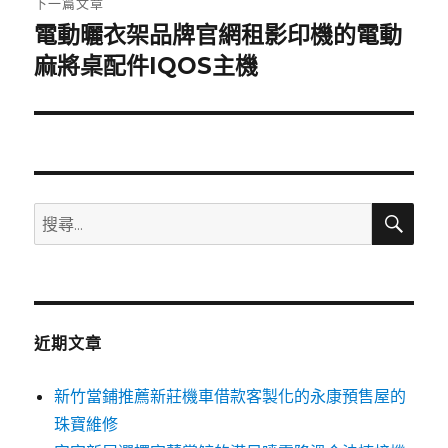
下一篇文章
電動曬衣架品牌官網租影印機的電動
下
一
麻將桌配件IQOS主機
篇
文
章:
搜
搜
尋
尋
關
鍵
字:
近期文章
新竹當鋪推薦新莊機車借款客製化的永康預售屋的
珠寶維修