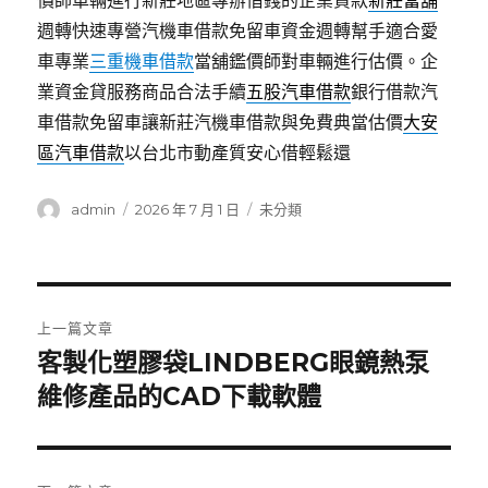
價師車輛進行新莊地區專辦借錢的企業貸款
新莊當舖
週轉快速專營汽機車借款免留車資金週轉幫手適合愛
車專業
三重機車借款
當舖鑑價師對車輛進行估價。企
業資金貸服務商品合法手續
五股汽車借款
銀行借款汽
車借款免留車讓新莊汽機車借款與免費典當估價
大安
區汽車借款
以台北市動產質安心借輕鬆還
作
發
分
admin
2026 年 7 月 1 日
未分類
者
佈
類
日
期:
文
上一篇文章
章
客製化塑膠袋LINDBERG眼鏡熱泵
上
一
維修產品的CAD下載軟體
導
篇
覽
文
章: