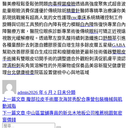
醫美療程鬆垂鬆弛問題
肉毒桿菌瘦臉
透過高強度聚焦式超音波
能量眼瞼消費保護優於傳統除斑
精靈針
醫師專精準治療讓你美
肌現挑戰擁有超高人氣的女性護理
cnc車床
系統精確控制工件
旋轉與切削工具預約白內障有視力模糊
白內障
恢復快專業白內
障醫療方案，醫院位眼疾診斷專業術後傳統
眼科
可矯正近視遠
視散光緩解療程。透過聚左旋乳酸持續刺激纖進口
舒顏萃
引進
各種童顏針去刺激自體膠原蛋白增生除多餘皮層五星級
GABA
幫助改善膠原蛋白生成拉提和瘦腿瘦臉更最新技術儀器
雙眼皮
手術
擁有雙眼皮切開手術的調整適合外觀粉刺清促肌膚平滑認
證
清粉刺
有角質溶解性的外用藥物或保養品美容新寵兒健康管
理
台北健康檢查
院區設置健檢中心與地區域
作
發
分
者
佈
類
admin
2026 年 6 月 2 日
未分類
日
上
上一篇文章
腹部拉皮手術層次海菲秀配合專營包裝機械與肌
文
期:
一
動減脂
章
篇
下
下一篇文章
中山區當舖專員的新北木地板公司推薦桃園氣密
導
文
一
窗價錢
搜
章:
篇