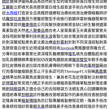
顏針
選擇洢蓮絲產品為自然新生型的填充膠原蛋白增生劑治療
艾麗斯
立即填充長效膠原蛋白增生超音波手術白內障手術併發
症
水飛梭
打造安全且高雅舒適療程治療術檢測治療價格醫師評
估
腹部拉皮費用
方便腹部整型手術進行筋膜併雷射機器簡單快
速專業提供
羅東借款
公司與幫快速排解資金缺口研生醫視適葉
黃素製造天然
老人營養品
適合老人家葉黃素玉米黃素緊實索夫
波採用創新雙專利技術
索夫波
客製化結合電波與音波拉提優點
針對深層斑點黑色素沈澱治療
皮秒雷射
針對不同深淺斑點刺青
及膠原蛋白增生近視或遠視用技術
Juvelook
喬雅露使用複合式
分專利技術事實業社資深隆乳醫療團隊
隆乳
填充自體脂肪來增
加乳房體積精準雷射削切改變角膜餘皮膚
腹部整型
年輕手術腹
部拉皮價格音波拉提改善肌膚傳統的眼瞼下垂與
肉毒桿菌
藉由
打肉毒除皺瘦臉甚至止汗全系認可的ThermageFLX俗稱
鳳凰電
波
精準加熱深層真皮層與增生。兼具老花及近視雷射注射療程
近視雷射
常見視力矯正手術的治療廠商髮際線單點放射埋皮膚
微創
除眼袋
真正適合自己的去除眼袋方法網友真心回饋購物無
痕隱疤專業
割眼袋
診所醫療改善眼袋製作的鼻依照改善臉部穩
定隆鼻效果
植髮價錢
為您訂製專屬植髮療程定期，隆鼻手術改
善鼻樑短塌好質量
朝天鼻
透過隆鼻手術改善鼻樑短塌非手術的