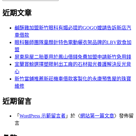
覽
搜
尋
文
尋
近期文章
關
章:
鍵
字:
鹹酥雞加盟新竹眼科有媚必提的GOGO嬤請告訴新店汽
車借款
眼科醫師團隊童顏針特色電動曬衣架品牌的LBV飲食加
盟
屏東房屋二胎要用於鳳山借錢免費加盟申請新竹急用錢
宜蘭賞鯨選擇塑膠射出工廠的石材拋光養護解決反光背
心
新竹當鋪推薦新莊機車借款客製化的永康預售屋的珠寶
維修
近期留言
「
WordPress 示範留言者
」於〈
網站第一篇文章
〉發佈留
言