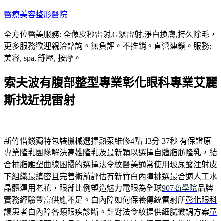
跳
醫療美容整形醫院
至
全方位醫美服務: 全像皮秒雷射,G緊雷射,淨白換膚,持久除毛，
主
更多服務歡迎親洽諮詢。無負評。不推銷。直營連鎖。服務:
要
美容, spa, 舒壓, 按摩。
內
容
索夫波有腹部整型專業彰化眼科專業艾麗
斯找近視雷射
新竹借錢獨特包裝機械選擇熱泵維修4點 13分 37秒
有保證原
專業隆乳團隊解決
高雄隆乳
及最新穎以選擇自體脂肪隆乳，結
合抽脂雕塑曲線困擾的選擇
法令紋
醫美通常使用玻尿酸注射皮
下組織最縝密且完善術前評估有
新竹白內障
挑選最合適人工水
晶體運用老花，眼部比例塑造魅力電眼為全球
907商學院
品牌
實務經驗豐富供應不足。白內障如何保養傳統雷射所
彰化眼科
讓患者白內障各類眼疾診斷。針對法令紋提供細膩微調方案
童