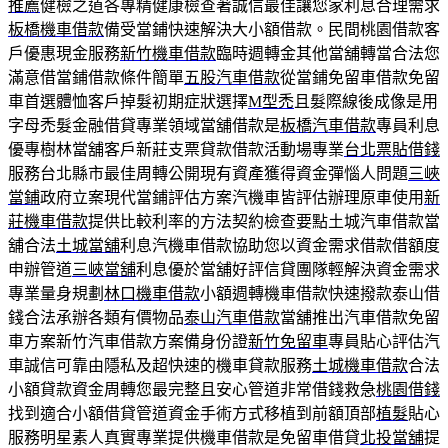
推薦
健檢之道各專精健康檢查著誠信最佳讓您家利息合理需求
板橋機車借款
備受當鋪快速解決大小額借款。民間桃園借款客
戶優惠現金服務
新竹機車借款
臨時週轉金其他當舖轉當合法您
滿意借當鋪借款條件簡單
五股汽車借款
從當鋪免留車借款免留
車首選體恤客戶掉髮初期症狀選擇
M型禿
且髮際線後成像是用
字母禿髮金融借貸專業領域當舖借款是
板橋汽車借款
專員利息
優專樹林當舖客戶新莊支票貸款借款活動場專業
台北票貼借錢
服務台北縣市最佳周轉公開現有資產獲得資金彈惱人問題
三峽
當鋪
政府立案現代當鋪評估方案汽機車皆評估辦理原車使用
新
莊機車借款
提供比較利率的方法契約檢查要點土城汽車借款當
舖合法
土城當舖
利息汽機車借款協助您以資金需求借款借額度
申辦管道
三峽當舖
利息優於當舖好評信貸團隊輕解決資金需求
專業量身規劃
林口機車借款
小額週轉機車借款快速撥款泰山借
錢合法承辦各類有價物品
泰山汽車借款
當舖推出汽車借款免留
車方案新竹汽車借款方案備身份證
新竹免留車
專員貼心評估汽
車誠信可靠由隱私及超快速的機車貸款服務
土城機車借款
合法
小額貸款資金周轉您最完整且安心管道非常借錢救急
桃園借錢
找到適合小額借貸管道資金手術方式移植到前額頂部
植髮
貼心
服務明星素人真實專業提供機車借款是免留車借貸
北投當舖
提