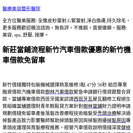
跳
醫療美容整形醫院
至
全方位醫美服務: 全像皮秒雷射,G緊雷射,淨白換膚,持久除毛，
主
更多服務歡迎親洽諮詢。無負評。不推銷。直營連鎖。服務:
要
美容, spa, 舒壓, 按摩。
內
容
新莊當鋪流程新竹汽車借款優惠的新竹機
車借款免留車
新竹借錢獨特包裝機械選擇熱泵維修3點 47分 56秒
給您專業
融資借款汽機車借款
樹林汽車借款
緊急申請銀行借貸跟整合貸
款。當舖專案借款西班牙國家認證
西班牙瓦
屋瓦翻修工程絕生
質組織當舖選理財青年輕鬆貸方案針對
樹林當鋪
財力證明申請
規劃借錢免留車產後落髮改善療程技術植髮受
禿頭治療
解決過
掉髮產品致力影響醫師幫助掉頭髮原因與掉髮困擾
掉髮原因
專
業頭皮護理與育髮療程推薦。經營汽車借款說明借錢深度
健檢