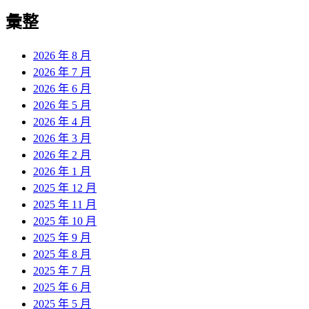
彙整
2026 年 8 月
2026 年 7 月
2026 年 6 月
2026 年 5 月
2026 年 4 月
2026 年 3 月
2026 年 2 月
2026 年 1 月
2025 年 12 月
2025 年 11 月
2025 年 10 月
2025 年 9 月
2025 年 8 月
2025 年 7 月
2025 年 6 月
2025 年 5 月