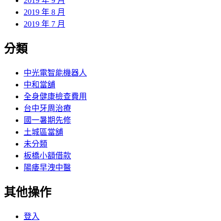
2019 年 9 月
2019 年 8 月
2019 年 7 月
分類
中光電智能機器人
中和當舖
全身健康檢查費用
台中牙周治療
國一暑期先修
土城區當舖
未分類
板橋小額借款
陽痿早洩中醫
其他操作
登入