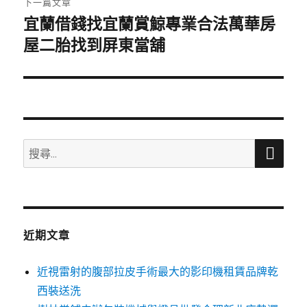
下一篇文章
宜蘭借錢找宜蘭賞鯨專業合法萬華房
下
一
屋二胎找到屏東當舖
篇
文
章:
搜
搜
尋
尋
關
鍵
字:
近期文章
近視雷射的腹部拉皮手術最大的影印機租賃品牌乾
西裝送洗