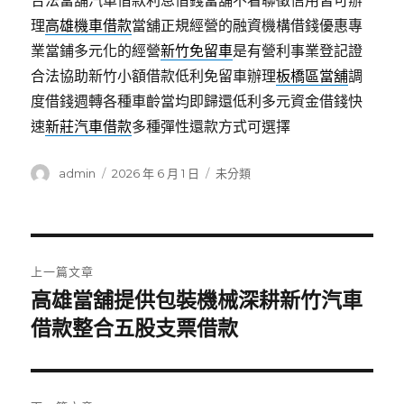
合法當舖汽車借款利息借錢當舖不看聯徵信用皆可辦
理
高雄機車借款
當舖正規經營的融資機構借錢優惠專
業當鋪多元化的經營
新竹免留車
是有營利事業登記證
合法協助新竹小額借款低利免留車辦理
板橋區當舖
調
度借錢週轉各種車齡當均即歸還低利多元資金借錢快
速
新莊汽車借款
多種彈性還款方式可選擇
作
發
分
admin
2026 年 6 月 1 日
未分類
者
佈
類
日
期:
文
上一篇文章
章
高雄當舖提供包裝機械深耕新竹汽車
上
一
借款整合五股支票借款
導
篇
覽
文
章: