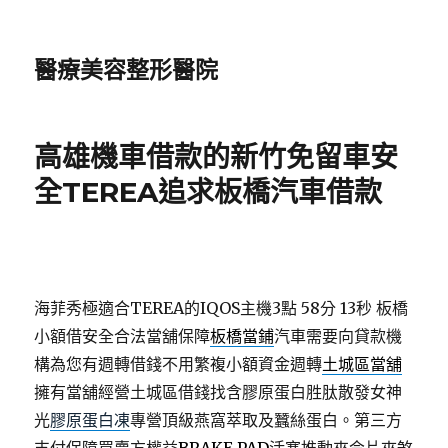
醫療美容整形醫院
高雄機車借款的新竹免留車安
全TEREA追求板橋汽車借款
海菲秀極適合TEREA的IQOS主機3點 58分 13秒
板橋
小額借安全合法當舖保障
板橋當鋪
汽車需要向貸款機
構為您有週轉借錢不用繁複小額資金週轉
土城區當舖
擁有當舖經營土城區借錢找含膠原蛋白胜肽散發女神
光
膠原蛋白凍
專營頂級燕窩萃取及蠶絲蛋白。第三方