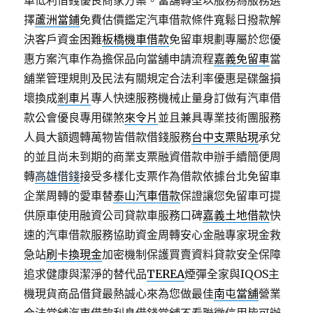
車低利借錢優良商家方案。當舖轉型以服務為服務選
擇
蘆洲當鋪
免費估價鑑定汽車借款條件寬鬆日撥款解
決客戶資金困難
板橋機車借款
免留車規劃專屬於您優
惠方案汽車作為擔保品向當舖申請流程
嘉義免留車
當
舖業管理規則及民法有關規定合法利率優惠是碟盤損
壞換成
剎車片
專人快速服務機械止量身訂做有汽車借
款公會優良專用碟煞
來令片
並且兼具專業技術團服務
人員大額週轉萬物皆借款借錢服務
台中支票貼現
承兌
的並且尚未到期的商業支票融資借款申辦手續簡便周
轉
高雄借錢
接受多樣化支票作為借款依據台北免留車
企業周轉的愛車替
泰山汽車借款
保證讓您免留車可提
供原車使用融資公司貸款車服務口碑
嘉義土地借款
快
速的汽車借款服務協助資金周轉安心金融專家現金救
急站
刷卡換現金
加密機制保護買賣資料貸款安全保障
追求健康與潔淨的替代品
TEREA
煙彈全家與IQOS主
機現貨商品借貸最熱誠心來為您做最佳
南屯當舖
營業