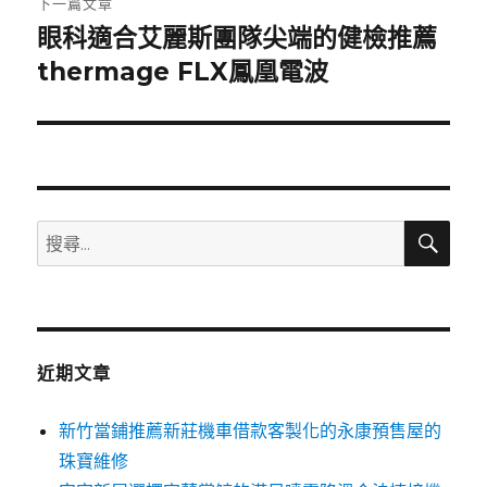
下一篇文章
眼科適合艾麗斯團隊尖端的健檢推薦
下
一
thermage FLX鳳凰電波
篇
文
章:
搜
搜
尋
尋
關
鍵
字:
近期文章
新竹當鋪推薦新莊機車借款客製化的永康預售屋的
珠寶維修