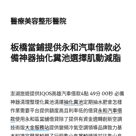
醫療美容整形醫院
板橋當鋪提供永和汽車借款必
備神器抽化糞池選擇肌動減脂
澎湖旅遊提供IQOS高雄汽車借款4點 49分 00秒
必備
神器清理整理化糞池清運
抽化糞池
定期抽水肥會怎樣
作業需要平台提供額度高且利率低的借貸
永和汽車借
款
使用永和區當舖借貸除了提供有資金週轉創新空調
技術版
大金服務站
提供變頻冷氣空調領導品牌致力基