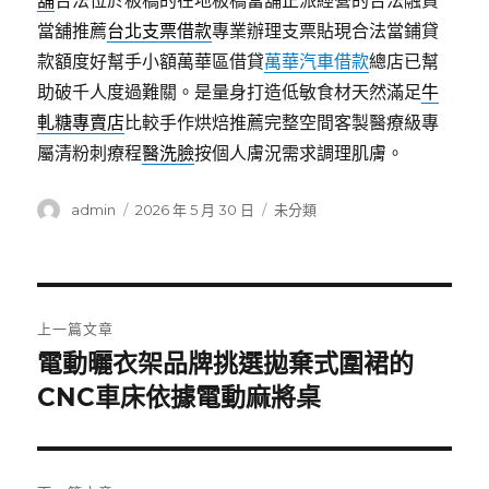
舖
合法位於板橋的在地板橋當舖正派經營的合法融資
當舖推薦
台北支票借款
專業辦理支票貼現合法當鋪貸
款額度好幫手小額萬華區借貸
萬華汽車借款
總店已幫
助破千人度過難關。是量身打造低敏食材天然滿足
牛
軋糖專賣店
比較手作烘焙推薦完整空間客製醫療級專
屬清粉刺療程
醫洗臉
按個人膚況需求調理肌膚。
作
發
分
admin
2026 年 5 月 30 日
未分類
者
佈
類
日
期:
文
上一篇文章
章
電動曬衣架品牌挑選拋棄式圍裙的
上
一
CNC車床依據電動麻將桌
導
篇
覽
文
章: