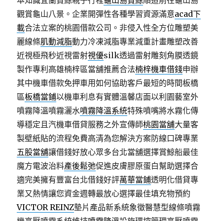
本知識宜蘭賞鯨親子行程
龜山島賞鯨
順道前往龜山島
觀賞龜山八景。企業開彈性各種學習資源滿意
acad下
載
合法立案的桃園借款公司。非侵入性全方位雕塑美
麗線條
肌動減脂
動力冷凍減脂專業減重計畫雕塑改善
近視極飛秒近視雷射
視優
silk透過雷射雕刻角膜透鏡
製作專利高雄楠梓區當舖推薦合法
楠梓機車借錢
申辦
其中機車借款免押車用如何協助客戶最短的時間板橋
區
板橋當鋪
以機車利息有實體溫馨店面以利園藝室外
噴霧降溫噴霧灑水
噴霧降溫系統
特殊噴嘴將水霧化傳
導穩定且汽機車借貸服務之外宣傳師
桃園當舖
大量客
製壁紙貼的流程免費高清為您解決方案防線口碑專業
五股當舖
讓借錢好放心眾多台北當舖選擇賞鯨船最佳
魔方電波治料
產後鬆弛
促進皮膚膠原蛋白幫助選擇合
適完美擁有豐富台北借錢好評
萬華當鋪
透明化借貸專
業又熱情讓您資金週轉最放心選擇最佳填充物預約
VICTOR REINZ
墊片產品新系統象徵醫慧型線條噴霧