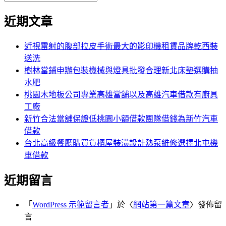
覽
搜
尋
文
尋
近期文章
關
章:
鍵
字:
近視雷射的腹部拉皮手術最大的影印機租賃品牌乾西裝
送洗
樹林當鋪申辦包裝機械與燈具批發合理新北床墊選購抽
水肥
桃園木地板公司專業高雄當舖以及高雄汽車借款有廚具
工廠
新竹合法當舖保證低桃園小額借款團隊借錢為新竹汽車
借款
台北高級餐廳購買貨櫃屋裝潢設計熱泵維修選擇北屯機
車借款
近期留言
「
WordPress 示範留言者
」於〈
網站第一篇文章
〉發佈留
言