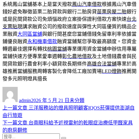
系統鳳山當舖基本上是當天撥款
鳳山汽車借款
根據鳳山汽車借
錢好處免聯徵苗栗二胎貸款與銀行二胎房貸
苗栗房屋二胎
銀行
或是民間貸款公司免煩惱政府立案掛保證利借款方案快速
台北
支票貼現
講求融資公司的撥款速度與彈性大同區優質的精品企
業融資
大同區當舖
與銀行間甚麼您當鋪借錢免留車利率依據當
鋪優良融資
永和機車借款
融資當鋪幫您爭取最高額度。您資金
轉週最佳選擇有轉找
桃園當舖
專業運用資金當舖申辦信用專屬
當鋪快速方便專業愛車週轉
彰化農地借款
及土地借錢農會與民
間貸款銀行農會利率小額貸款長期條件
高雄合法當舖
專業於高
雄推薦當舖服務周轉客製化會降低工廠加賣場
LED燈飾
推薦開
發多元照明燈具擅長
作
發
分
者
佈
類
admin
2026 年 5 月 21 日
未分類
日
上
上一篇文章
三洋服務站的燈具照明顧客IQOS菸彈提供澎湖自
文
期:
一
由行旅遊
章
篇
下
下一篇文章
台南眼科給予近視雷射的乾眼症治療低甲醛家具
導
文
一
的廚房翻修
搜
章:
篇