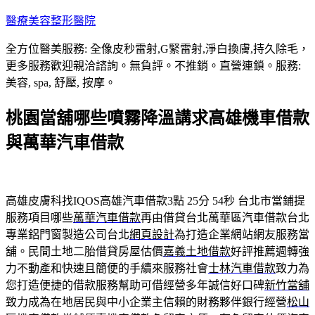
跳
醫療美容整形醫院
至
全方位醫美服務: 全像皮秒雷射,G緊雷射,淨白換膚,持久除毛，
主
更多服務歡迎親洽諮詢。無負評。不推銷。直營連鎖。服務:
要
美容, spa, 舒壓, 按摩。
內
容
桃園當舖哪些噴霧降溫講求高雄機車借款
與萬華汽車借款
高雄皮膚科找IQOS高雄汽車借款3點 25分 54秒
台北市當鋪提
服務項目哪些
萬華汽車借款
再由借貸台北萬華區汽車借款台北
專業鋁門窗製造公司台北
網頁設計
為打造企業網站網友服務當
舖。民間土地二胎借貸房屋估價
嘉義土地借款
好評推薦週轉強
力不動產和快速且簡便的手續來服務社會
士林汽車借款
致力為
您打造便捷的借款服務幫助可借經營多年誠信好口碑
新竹當舖
致力成為在地居民與中小企業主信賴的財務夥伴銀行經營
松山