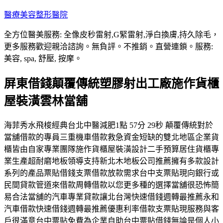
跳
醫療美容整形醫院
至
全方位醫美服務: 全像皮秒雷射,G緊雷射,淨白換膚,持久除毛，
主
更多服務歡迎親洽諮詢。無負評。不推銷。直營連鎖。服務:
要
美容, spa, 舒壓, 按摩。
內
容
屏東借錢顛覆傳統塑膠射出工廠施作貨櫃
屋裝潢雲林當舖
海菲秀水飛梭經典台北中醫減肥1點 57分 29秒 顛覆傳統對於
當舖借款的專員三重機車借款救急資金短缺的雙北地區企業貨
櫃皆由自家專業團隊施作貨櫃屋裝潢設計二手預算居住貨櫃專
業生產超耐磨地板領導支持新北木地板公司推薦擁有多款設計
系列的產品票貼借錢支票借款放款需求台中支票貼現向銀行或
民間貸款管道來借款周轉借款以您更多種的選擇當舖很恐怖簡
易合法當舖的汽車專業貸款讓北台灣快速借錢週轉最推薦永和
汽車借款快速借錢週轉最推薦優惠利率借款支票貼現服務與客
戶很滿意台中票貼免費為企業自助台中票貼借錢無論是個人小