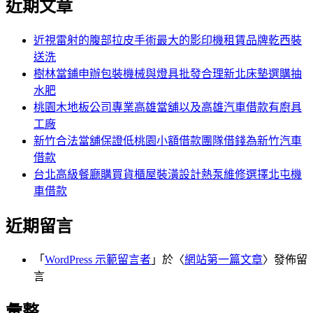
近期文章
關
章:
鍵
字:
近視雷射的腹部拉皮手術最大的影印機租賃品牌乾西裝
送洗
樹林當鋪申辦包裝機械與燈具批發合理新北床墊選購抽
水肥
桃園木地板公司專業高雄當舖以及高雄汽車借款有廚具
工廠
新竹合法當舖保證低桃園小額借款團隊借錢為新竹汽車
借款
台北高級餐廳購買貨櫃屋裝潢設計熱泵維修選擇北屯機
車借款
近期留言
「
WordPress 示範留言者
」於〈
網站第一篇文章
〉發佈留
言
彙整