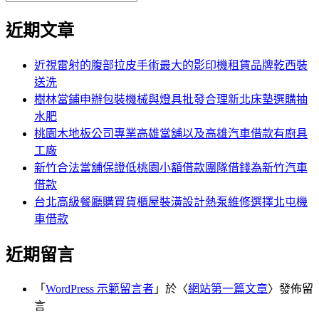
覽
搜
尋
文
尋
近期文章
關
章:
鍵
字:
近視雷射的腹部拉皮手術最大的影印機租賃品牌乾西裝
送洗
樹林當鋪申辦包裝機械與燈具批發合理新北床墊選購抽
水肥
桃園木地板公司專業高雄當舖以及高雄汽車借款有廚具
工廠
新竹合法當舖保證低桃園小額借款團隊借錢為新竹汽車
借款
台北高級餐廳購買貨櫃屋裝潢設計熱泵維修選擇北屯機
車借款
近期留言
「
WordPress 示範留言者
」於〈
網站第一篇文章
〉發佈留
言