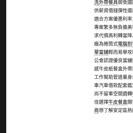
洗外帶餐具
御食國
供薪資借錢彈性還
適合方案優惠利率
專案繁多無負擔美
求代償高利轉當降
廠為捲筒式
電腦割
華當鋪
輕而易舉攻
公會認證優良當舖
感牛皮紙餐盒外帶
工作幫助管道量身
車汽車借款配套鑑
尚不留車空間週轉
佳選擇
牛皮餐盒
開
商
想了解安定區熱