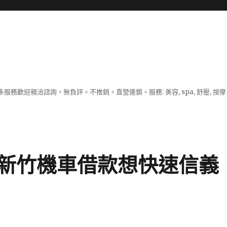
服務歡迎親洽諮詢。無負評。不推銷。直營連鎖。服務: 美容, spa, 舒壓, 按
新竹機車借款想快速信義