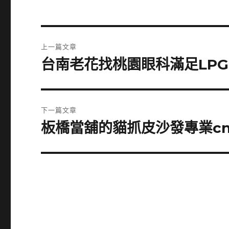
文
上一篇文章
章
台南老花找桃園眼科滿足LP
上
一
導
篇
覽
文
下一篇文章
章:
板橋當舖的貓抓皮沙發專業c
下
一
篇
文
章: