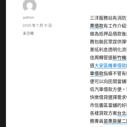
作
admin
三洋服務站有消防工
者
發
2025 年 7 月 31 日
票借款
有工作介紹
佈
分
未分類
做為抵押品借款後
日
類
務包裝民眾提供彈
期:
業低利息透明化流
佳周轉管道
新竹機
道
大安區機車借款
車借款
指導不管有
便可以向民間當鋪
低汽車借款方便。
快樂借貸選擇需求
市信義區當舖的好
各樣貸款方案
台北
務專員
苗栗房屋二