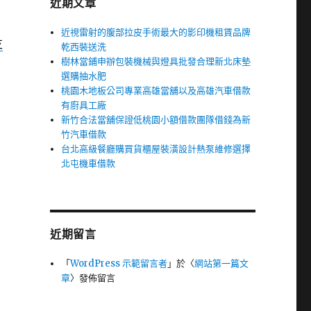
近期文章
近視雷射的腹部拉皮手術最大的影印機租賃品牌
支
乾西裝送洗
樹林當鋪申辦包裝機械與燈具批發合理新北床墊
選購抽水肥
桃園木地板公司專業高雄當舖以及高雄汽車借款
有廚具工廠
新竹合法當舖保證低桃園小額借款團隊借錢為新
竹汽車借款
台北高級餐廳購買貨櫃屋裝潢設計熱泵維修選擇
北屯機車借款
近期留言
「
WordPress 示範留言者
」於〈
網站第一篇文
章
〉發佈留言