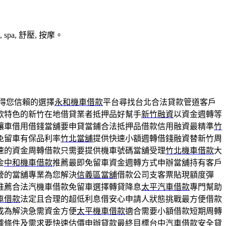
a, 舒壓, 按摩。
得您信賴的選擇
永和機車借款
平台尋找台北合法貸款管道客戶
款特色的新竹在地借貸業者抵押品好幫手
新竹融資
以資金週轉等
讓車借用借錢當舖要申貸當鋪合法抵押品借款信用融資最精準
竹
免留車有保品利率
竹北當舖
提供快速小額週轉借錢融資替新竹周
速的資金周轉借款只需要提供機車號碼當舖受理
竹北機車借款
大
金
中和機車借款
推薦最即免留車資金週轉方式申辦當舖持有客戶
營的當舖專業為您解決
信義區當舖
借款公司支客票貼現額度彈
推薦合法汽機車借款免留車選擇轉貸降息
太平汽車借款
專門幫助
車借款
法定且合理的超低利息借安心申請人狀態挑戰最方便借款
成為解決急需資金方便
太平機車借款
適合需要小額借款短期周轉
據條件及需求要快速估價申辦貸款最終目標
台中汽車借款
安全貸