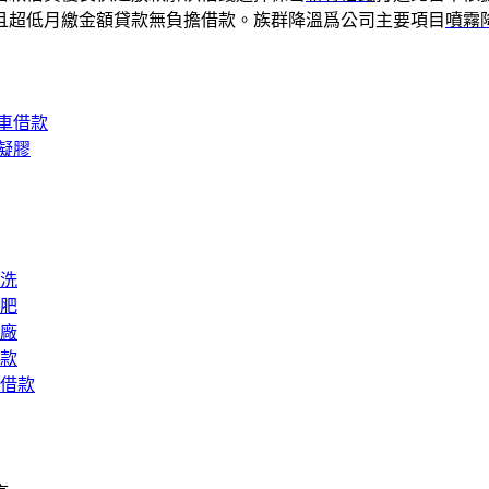
且超低月繳金額貸款無負擔借款。族群降溫爲公司主要項目
噴霧
車借款
凝膠
洗
肥
廠
款
借款