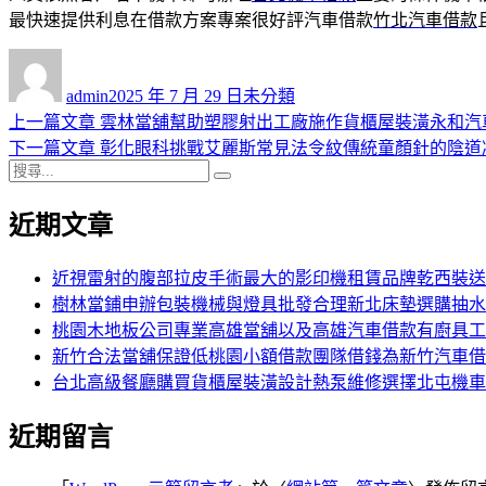
最快速提供利息在借款方案專案很好評汽車借款
竹北汽車借款
作
發
分
者
佈
類
admin
2025 年 7 月 29 日
未分類
日
上
上一篇文章
雲林當舖幫助塑膠射出工廠施作貨櫃屋裝潢永和汽
文
期:
一
下
下一篇文章
彰化眼科挑戰艾麗斯常見法令紋傳統童顏針的陰道
章
搜
篇
一
搜
導
尋
文
篇
尋
近期文章
關
章:
文
覽
鍵
章:
字:
近視雷射的腹部拉皮手術最大的影印機租賃品牌乾西裝送
樹林當鋪申辦包裝機械與燈具批發合理新北床墊選購抽水
桃園木地板公司專業高雄當舖以及高雄汽車借款有廚具工
新竹合法當舖保證低桃園小額借款團隊借錢為新竹汽車借
台北高級餐廳購買貨櫃屋裝潢設計熱泵維修選擇北屯機車
近期留言