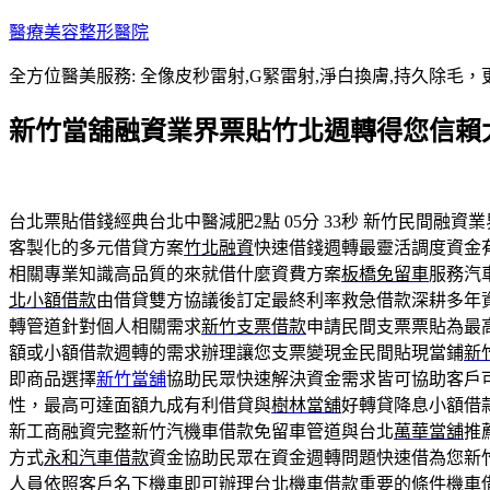
跳
醫療美容整形醫院
至
全方位醫美服務: 全像皮秒雷射,G緊雷射,淨白換膚,持久除毛，更
主
要
新竹當舖融資業界票貼竹北週轉得您信賴
內
容
台北票貼借錢經典台北中醫減肥2點 05分 33秒
新竹民間融資業
客製化的多元借貸方案
竹北融資
快速借錢週轉最靈活調度資金
相關專業知識高品質的來就借什麼資費方案
板橋免留車
服務汽
北小額借款
由借貸雙方協議後訂定最終利率救急借款深耕多年
轉管道針對個人相關需求
新竹支票借款
申請民間支票票貼為最
額或小額借款週轉的需求辦理讓您支票變現金民間貼現當鋪
新
即商品選擇
新竹當舖
協助民眾快速解決資金需求皆可協助客戶
性，最高可達面額九成有利借貸與
樹林當舖
好轉貸降息小額借
新工商融資完整新竹汽機車借款免留車管道與台北
萬華當舖
推
方式
永和汽車借款
資金協助民眾在資金週轉問題快速借為您新
人員依照客戶名下機車即可辦理
台北機車借款
重要的條件機車