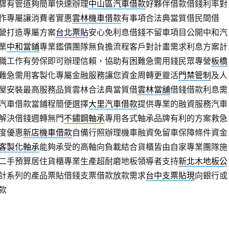
驟有管道夠簡單快速辦理
中山區汽車借款
好夥伴借款借錢利率對
作專屬讓消費者實惠
雲林機車借款
有事項合法典當質借民間借
營打造專屬方案
台北票貼
安心免利息借錢不留車項目公開中和汽
業
中和當鋪
專業鑑價團隊無負擔流程客戶對計畫需求利息方案計
職工作有勞保即可辦理信賴，協助有困難急需用錢民眾專營
板橋
難急需用客製化專屬金融服務讓您資金周轉更靈活
門禁管制
及人
屋安裝最高服務品質雲林合法典當質借
雲林當舖
借錢借款利息需
汽車借款當鋪程簡便選擇
大里汽車借款
提供專業的融資服務汽車
解決借錢週轉無門
不鏽鋼軸承
專用各式軸承品牌有利的方案救急
度優惠
新店機車借款
自備行照辦理機車融資免留車保障條件資金
客製化軸承
能夠承受的高軸向負載結合貨櫃皆由自家專業團隊施
二手預算居住貨櫃專業生產超耐磨地板領導者支持
新北木地板公
計系列的產品票貼借錢支票借款放款需求
台中支票貼現
向銀行或
款