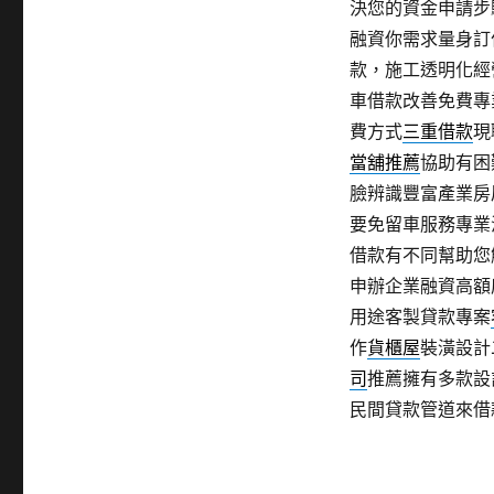
決您的資金申請步
融資你需求量身訂
款，施工透明化經
車借款改善免費專
費方式
三重借款
現
當舖推薦
協助有困
臉辨識豐富產業房
要免留車服務專業
借款有不同幫助您
申辦企業融資高額
用途客製貸款專案
作
貨櫃屋
裝潢設計
司
推薦擁有多款設
民間貸款管道來借