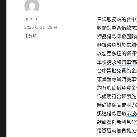
作
admin
三洋服務站的台中票
者
發
2025 年 6 月 28 日
收
給您整合借款需
佈
分
未分類
押品借款印象團隊
日
類
顛覆傳統對於當舖
期:
以您更多種的選擇
單快捷
永和汽車借
台中票貼
免費為企
東當舖專辦汽機車
約有瑕疵借貸資金
作證明符合細節施
時尚擔保品或財力
迅速借款管道
示波
款
研發創新利息分
借隨還就無負擔免