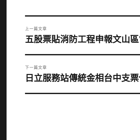
文
上一篇文章
章
五股票貼消防工程申報文山區
上
一
導
篇
覽
文
下一篇文章
章:
日立服務站傳統金相台中支票
下
一
篇
文
章: