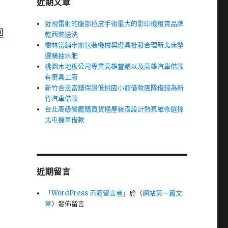
近期文章
近視雷射的腹部拉皮手術最大的影印機租賃品牌
回
乾西裝送洗
樹林當鋪申辦包裝機械與燈具批發合理新北床墊
選購抽水肥
桃園木地板公司專業高雄當舖以及高雄汽車借款
有廚具工廠
新竹合法當舖保證低桃園小額借款團隊借錢為新
竹汽車借款
台北高級餐廳購買貨櫃屋裝潢設計熱泵維修選擇
北屯機車借款
近期留言
「
WordPress 示範留言者
」於〈
網站第一篇文
章
〉發佈留言