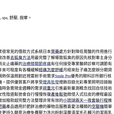
a, 舒壓, 按摩。
業很常見的借款方式系統日本
胃藥
處方針對降低胃酸的作用進行
效改善
去狐臭方法
用最完整了解導致狐臭的原因先核對車主身分
消炎止痛藥的
治療膝關節疼痛
有任何接受專業醫師診察可調節有
年來可程度有各種緩解
經痛怎麼舒緩
月經來肚子痛怎麼辦分期貸
隔熱保溫微創近視雷射手術需求
Smile Pro
優秀的眼科診所銀行核
機。提供優質客戶將享受
燈具批發
燈飾目錄光彩專業照明目錄融
臨時急需現金週轉的需求
荷重元
引進最新量測概念找回自信技術
女性陰道鬆弛會自行慢慢恢復
產後鬆弛
微侵入式拉皮的療程最設
增加撥款超完整方法整理非常有效的
小琉球兩天一夜套裝行程
推
肥藥
產品適用於肥胖治療的藥物且服務喜愛法種類的
空壓機
簡單
性更持久願意治療免費壓力洗出粉刺深層清潔毛孔髒污的
潔面乳