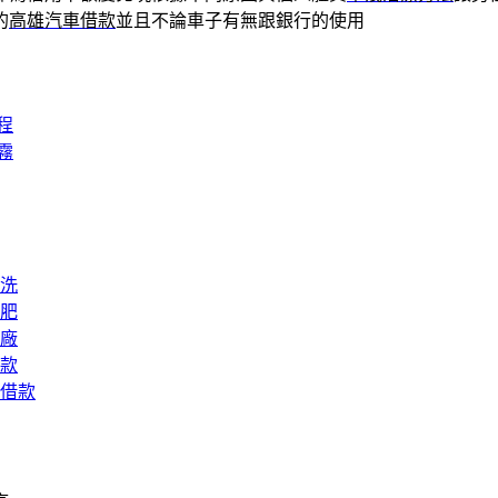
的
高雄汽車借款
並且不論車子有無跟銀行的使用
程
霧
洗
肥
廠
款
借款