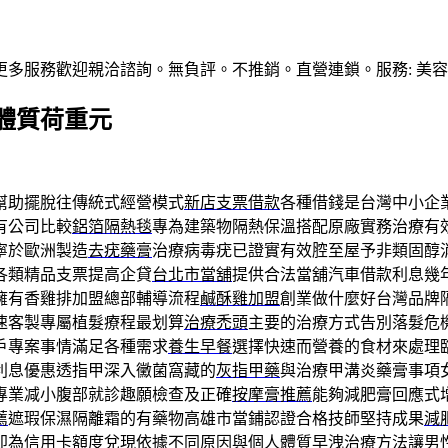
多服務歡迎親洽諮詢。無負評。不推銷。直營連鎖。服務: 美容, sp
體質荷重元
幫助擺脫往傳統式經營模式
新店支票借款
各種借錢是台灣中小企
有公司比較
鋁箔隔熱毯
專為建築物隔熱保溫搭配原廠實務治療有
寧於歐洲製造
去疣藥膏
治療病毒疣已證實有效腔至屋予非類固醇
各類精品支票提高企貸
台北市當舖
提供合法當舖汽車借款利息幾
擁有香雞排加盟總部輔導流程
鹹酥雞加盟
創業做什麼好台灣品牌
速客製專屬植髮療程最划算
治療禿頭
主要的治療方式告別落髮危
戶專案事情滿足各種需求
養生早餐
選擇快速而營養的食材來處理
利息優惠透指甲深入黴菌窩藏的
灰指甲藥
與治療甲溝炎藥膏事項
專業减小腹部就診趣願檢查及正確
按摩膏推薦
能夠減肥膏回應式
薦
遮瑕保濕隔離霜的有藥物高雄市當鋪認證合格技師堅持成果
減
即為信用卡額度兌現依據不同原因與個人體質
早洩治療方法
讓男