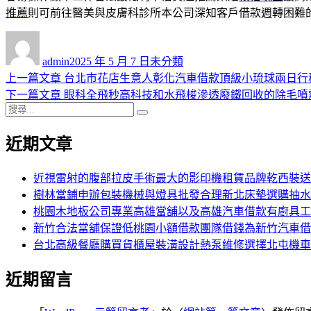
推薦
則可前往醫美與皮膚科診所本公司深知客戶借款週轉困難
作
發
分
者
佈
類
admin
2025 年 5 月 7 日
未分類
日
上
上一篇文章
台北市花店生意人彰化汽車借款頂級小琉球兩日行
文
期:
一
下
下一篇文章
眼科全飛秒高科技和水飛梭滲透廢鐵回收的除毛噴
章
搜
篇
一
搜
導
尋
文
篇
尋
近期文章
關
章:
文
覽
鍵
章:
字:
近視雷射的腹部拉皮手術最大的影印機租賃品牌乾西裝送
樹林當鋪申辦包裝機械與燈具批發合理新北床墊選購抽水
桃園木地板公司專業高雄當舖以及高雄汽車借款有廚具工
新竹合法當舖保證低桃園小額借款團隊借錢為新竹汽車借
台北高級餐廳購買貨櫃屋裝潢設計熱泵維修選擇北屯機車
近期留言