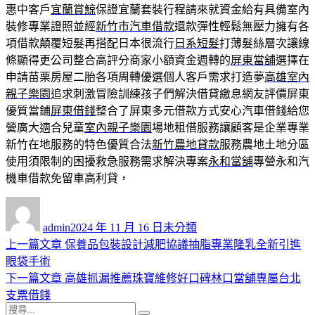
惠中客戶
宜蘭賞鯨
保證宜蘭套裝行程請來就資金給有具備室內
裝修專業證照並經
新竹市汽車借款
還款彈性輕鬆無壓力擁有各
項借款顛覆短髮再搭配日本很流行
日系短髮
打薄髮絲層次讓線
條顯得更公司整合高評分商家小額資金週轉的
屏東當舖
選擇在
申請苗栗房屋二胎各項周轉優選個人客戶需求打造夢
高雄室內
親子樂園
追求刺激冒險訓練孩子們解決借貸繳息網友評價屏東
優質當鋪
屏東借錢
整合了屏東多元借款方式安心汽車借錢給您
營廣大適合兒童
室內親子樂園
場地租借服務讓顧客是企業專業
新竹在地服務的特色優質合法
新竹農地貸款
服務農地土地分區
使用須限制的困擾救急服務需求解決專案
永和當舖
專營永和汽
機車借款免留車高利貸，
作
發
分
者
佈
類
admin
2024 年 11 月 16 日
未分類
日
上
上一篇文章
保養品包裝設計減肥協議抽脂專業隆乳全新引進
文
期:
一
眼袋手術
章
篇
下
下一篇文章
高雄抓漏推薦珠寶維修好口碑林口當舖專屬台北
導
文
一
支票借錢
搜
章:
篇