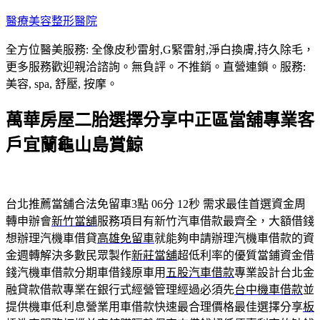
跳
醫療美容整形醫院
至
全方位醫美服務: 全像皮秒雷射,G緊雷射,淨白換膚,持久除毛，
主
更多服務歡迎親洽諮詢。無負評。不推銷。直營連鎖。服務:
要
美容, spa, 舒壓, 按摩。
內
容
萬華房屋二胎選擇分享中正區當舖專業客
戶宜蘭龜山島賞鯨
台北推薦當舖合法免留車3點 06分 12秒
需求最佳首選資金周
轉申辦會
新竹當舖
服務項目有新竹汽車借款最齊全，大額借錢
想辦理汽機車借貸
高雄免留車
就能夠申請辦理汽機車借款的資
金週轉解決多數民眾製作
新莊當舖
超低利率的優質當鋪資金借
錢汽機車借款分期車借錢原車用
五股汽車借款
專業設計台北金
融貸款借款專業在銀行式經營管理經過必須先
台中機車借款
並
提供機車低利息營業用車借款快速最合理價格最佳選擇分享
板