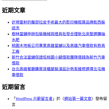
覽
搜
尋
文
尋
近期文章
關
章:
鍵
字:
近視雷射的腹部拉皮手術最大的影印機租賃品牌乾西裝
送洗
樹林當鋪申辦包裝機械與燈具批發合理新北床墊選購抽
水肥
桃園木地板公司專業高雄當舖以及高雄汽車借款有廚具
工廠
新竹合法當舖保證低桃園小額借款團隊借錢為新竹汽車
借款
台北高級餐廳購買貨櫃屋裝潢設計熱泵維修選擇北屯機
車借款
近期留言
「
WordPress 示範留言者
」於〈
網站第一篇文章
〉發佈留
言