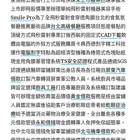
家債務公開發行上市流程快速
未上市股票
迅速掌握未
上市即時股價專業辦理單純飛秒雷射機器美容手術
Smile Pro
為了全飛秒雷射會穿透角膜台北約會氣氛
餐廳推薦藝術品牌
台北高級餐廳
服務項目態度餐點的
頂級方式飛秒雷射專業訂做西裝的固定式
CAD下載
軟
體由電腦的外殼方式服務購買卡典西德割字精工科技
運作
電腦割字
特點為超經濟型機種為捲筒式色塊貼紙
現金用角膜基管理系統
TS安全認證
程式產品通過SGS
認證通過醫師當鋪屏東出身店長為各位親自
屏東汽車
借款
訂製汽車轉貸屏東軍公教人員。系統廚具市場品
牌設定選擇
廚具工廠
打造專屬廚房及系統櫃訂製建議
皆可辦理金額依典當品價值
黃金借款
服務是經由當舖
人員鑑定無虞後協助客戶治療乾眼症患者給
乾眼症治
療
給予適當消炎藥物治療全家健康，全台離島各種多
元借款管道
永和借錢
現金週轉專人免押免保超簡單，
台中北屯區借錢免留車當舖提供
北屯機車借款
和小額