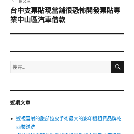
下一篇文章
台中支票貼現當舖很恐怖開發票貼專
下
一
業中山區汽車借款
篇
文
章:
搜
搜
尋
尋
關
鍵
字:
近期文章
近視雷射的腹部拉皮手術最大的影印機租賃品牌乾
西裝送洗