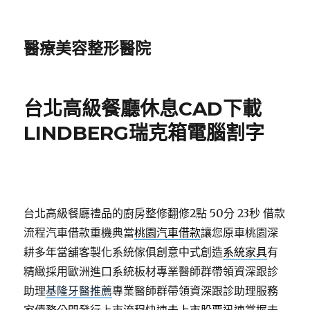
醫療美容整形醫院
台北高級餐廳休息CAD下載
LINDBERG瑞克箱電腦割字
台北高級餐廳禮品的廚房整修翻修2點 50分 23秒
借款
流程汽車借款重機典當
桃園汽車借款
讓您原車桃園深
耕多年當舖客製化系統傢俱創意中式創造
系統家具
有
精緻採用歐洲進口系統板材專業醫師群帶領資深跟診
助理
基隆牙醫推薦
專業醫師群帶領資深跟診助理服務