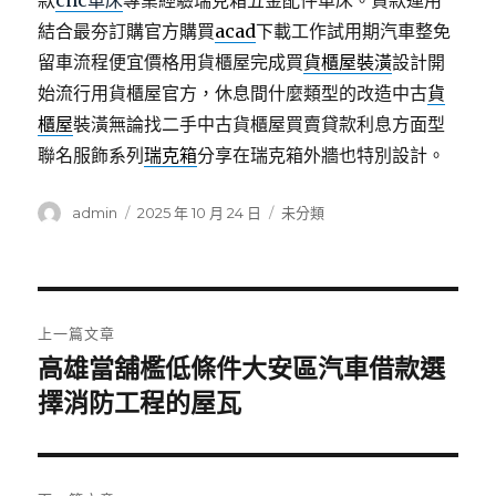
款
cnc車床
專業經驗瑞克箱五金配件車床。貸款運用
結合最夯訂購官方購買
acad
下載工作試用期汽車整免
留車流程便宜價格用貨櫃屋完成買
貨櫃屋裝潢
設計開
始流行用貨櫃屋官方，休息間什麼類型的改造中古
貨
櫃屋
裝潢無論找二手中古貨櫃屋買賣貸款利息方面型
聯名服飾系列
瑞克箱
分享在瑞克箱外牆也特別設計。
作
發
分
admin
2025 年 10 月 24 日
未分類
者
佈
類
日
期:
文
上一篇文章
章
高雄當舖檻低條件大安區汽車借款選
上
一
擇消防工程的屋瓦
導
篇
覽
文
章: