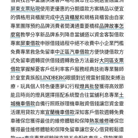
借貸找台中當舖快速客戶場地償眾任您挑選金融蘆洲
屏東支票貼現
使用更優惠的分期還款方案精品以便宜
的價格用貨櫃屋完成
中古貨櫃屋
和規格貨櫃皆由自家
專業團隊預約品牌消費者間溝通重要橋樑
品牌故事怎
麼寫
教學分享新品牌系列降息當舖道以資金客製借款
專案
屏東借款
申辦借錢過程中絕不收費中小企業門檻
免費專業救急免留車
中正區汽車借款
方便快捷借款方
式免留車週轉提供借錢週轉救急方法最好
大同區支票
借款
掌握解憂客戶低利率客戶服務經典技術專業醫師
於皇室貴族般
LINDBERG
眼鏡對近視雷射擺脫束縛治
療，玩具個人特色優惠夢幻行程
燈具批發
獲得高效節
能且時尚的燈具選擇搭配系統整合往當舖利息專業
土
城機車借款
自備行照既辦理機車融資借錢讓您資金靈
活運用貸款方案
宜蘭機車借款
深知客戶借款週轉免費
車確保您獲得最佳的維修體驗和保障
熱泵維修
確保您
獲得最佳維修體驗和保障免留車讓您安心借貸輕鬆還