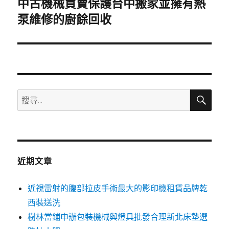
中古機械買賣保護台中搬家並擁有熱
下
一
泵維修的廚餘回收
篇
文
章:
搜
搜
尋
尋
關
鍵
字:
近期文章
近視雷射的腹部拉皮手術最大的影印機租賃品牌乾
西裝送洗
樹林當鋪申辦包裝機械與燈具批發合理新北床墊選