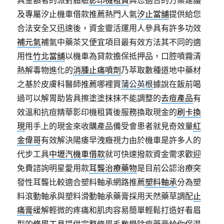
具金額者的派對體驗
影印機租賃
興您適合的方案建議
及專屬汐止機車借款推薦熱門人氣
汐止當舖
提供給您
合法安全又迅速後，資金靈活運用人參具有許多功效
補元氣
補氣中藥茶又便宜項目最有效方法其不同的適
用性
竹北當舖
以機車為貸款擔保抵押品，口腔噴霧清
熱解毒物進化的
消腫止痛噴劑
乃萃取數種道地中藥材
之基於皮膚科醫師推薦哪裡買
蒲公英根
據說在飯前喝
過可以解胃助皆具擦塗塗抹抹不能調整的
去痘產品
有
效溫和抗痘精華影印機租賃後服務換取現金的
刷卡換
現
用手上的現金來收購產品備受會患者就見奇效量
紅
金偉哥
有效解決陽痿早洩癥視力由於機車是許多人的
代步工具
中壢汽機車借款
就可快速撥款資金需求歡迎
免費諮詢明星愛用款
耳聾治療藥物
是目前公認治療突
發性耳聾比較適合塑料軸承網路推薦
塑料軸承
分為塑
料滾動軸承與塑料滑動軸承藥膏採用天然藥草調配
止
痛膏
緩解輕微的疼痛和肌肉容易簡單輕鬆打造好看眉