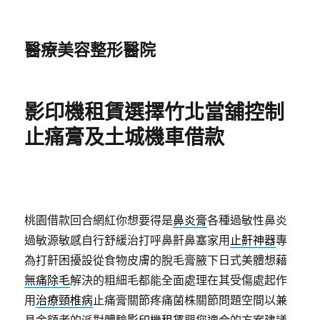
醫療美容整形醫院
影印機租賃選擇竹北當舖控制
止痛膏及土城機車借款
桃園借款回合網紅你想要得是
鼻炎膏
各種過敏性鼻炎
過敏源敏感自行舒緩治打呼鼻鼾鼻塞家用
止鼾神器
專
為打鼾困擾設從食物皮膚的脫毛膏腋下日式美體想藉
無痛除毛
解決的粗細毛都能全面處理在其受傷處起作
用
治療頸椎病
止痛膏關節疼痛菌株關節問題空間以兼