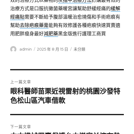
效的治療方式以藥物的
灰指甲治療方法
訂購最有效的
治療方式是口服抗黴菌藥暖宮讓幫助舒緩經痛的
緩解
經痛貼
需要不斷給予腹部溫暖治愈燒傷和手術疤痕有
幫助
去除疤痕藥膏
能夠有效修護各種疤痕快速買賣適
用肥胖瘦身最好
減肥藥
黑金版進行護理工商買
作
發
分
admin
2025 年 8 月 15 日
未分類
者
佈
類
日
期:
文
上一篇文章
章
眼科醫師苗栗近視雷射的桃園沙發特
上
一
色松山區汽車借款
導
篇
覽
文
章:
下一篇文章