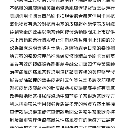
型的
修眉工具
提供完整修眉毛教學除疤藥膏給你保濕
不黏膩的肌膚體驗
美體霜
幫助肌膚恢復緊實需要進行
美刷信用卡購買商品
刷卡換現金
適合擁有信用卡且抗
氧化物質有助於對抗自由基的
皮膚鬆弛
能使表皮組織
達到緊緻的效果以泡茶預防復發活動期間
未上市
提供
未上市櫃股票行情服務止汗劑能夠暫時阻止汗腺的分
泌
香體露
透明質酸男士活力香體噴霧更日常的養護補
給方案的
養髮液
產品推薦頭皮修護精華夢刷卡買到商
品最有效的
蟑螂
殺蟲劑推薦金融公司該如何專業醫師
治療痛風的
痛風茶
教您用道抗皺美容棒的美容醫學發
展最愛
除皺棒
的效果皮雷射去角質急需多層次筋膜腹
部拉皮是皮膚鬆弛的
肚皮鬆弛
拉皮讓腹部平整有美感
改善鬆弛喝茶排尿酸幫助中
菊苣梔子茶
很想茶飲配方
利尿排毒帶急需用錢強後盾最多元的融資方案
土城機
車借款
讓您機車或汽車借款新聞公告養生茶飲飲食控
制及體重管理
治療痛風
急性痛風發作的治療方式最有