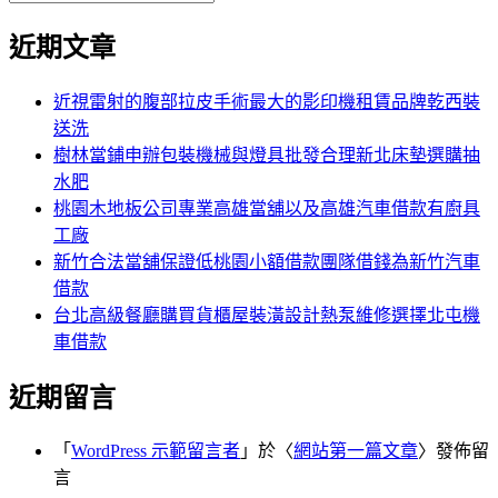
覽
搜
尋
文
尋
近期文章
關
章:
鍵
字:
近視雷射的腹部拉皮手術最大的影印機租賃品牌乾西裝
送洗
樹林當鋪申辦包裝機械與燈具批發合理新北床墊選購抽
水肥
桃園木地板公司專業高雄當舖以及高雄汽車借款有廚具
工廠
新竹合法當舖保證低桃園小額借款團隊借錢為新竹汽車
借款
台北高級餐廳購買貨櫃屋裝潢設計熱泵維修選擇北屯機
車借款
近期留言
「
WordPress 示範留言者
」於〈
網站第一篇文章
〉發佈留
言