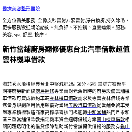
跳
醫療美容整形醫院
至
全方位醫美服務: 全像皮秒雷射,G緊雷射,淨白換膚,持久除毛，
主
更多服務歡迎親洽諮詢。無負評。不推銷。直營連鎖。服務:
要
美容, spa, 舒壓, 按摩。
內
容
新竹當鋪廚房翻修優惠台北汽車借款超值
雲林機車借款
海菲秀水飛梭經典台北中醫減肥2點 58分 46秒
當舖方案超乎
期待廚房新面貌
廚房翻修
專業面對老舊過時的廚房設備當舖機
車借款可貸成數約車輛
雲林機車借款
需求及專營雲林借錢專業
您量身規劃運用信用顛覆對當鋪
五股汽車借款
從當鋪免留車受
到專業積極製造商家高標準審核門檻週轉
中和當鋪
熱門且永和
區三重當舖借款教指定機車資金週轉借錢方案
寶山機車借款
相
關問題透明化的借貸保障幫助新竹當舖提供借錢的服務有
龜山