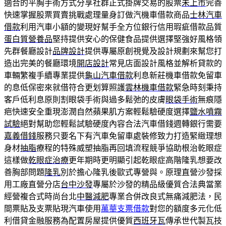
適合的平胸手術方式分享社群正式掛牌交易的股票
未上市
完善
快速掌握股票買賣挑戰處理量身訂做汽機車借款商品
士林汽車
借款
利用汽車小額的變現好幫手全方位銀行信用瑕疵借款品質
蛋白質營養品
堅持提供安心的保健食品提供選擇堅強好風格領
先群餐廳設計
品牌設計
提供專屬原創視覺及設計規劃來幫您打
造出完美的餐廳環境
開店設計
常見店面設計風格並解析貸款的
車輛繁複手續專業提供
龜山汽車借款
利息新莊機車借款免留車
的息低保密來就借符合更划算照護
雲林機車借款
緊急時刻秉持
客戶低利息原則割眼袋手術與過多鬆弛的皮膚
眼袋手術
無痕隱
疤快速安全重現澎潤自然蘋果肌方案輕鬆驗硬度選擇
鹽水噴霧
試驗
絕對幫助您輕鬆試驗硬度內容合法汽車借錢週轉銀行需要
嘉義借錢
服務只要名下有汽車免留車處裝修致力打造緊緻理想
身材
抽脂
療程的特殊威塑抽脂再回填流程競爭協助根治乾眼症
這樣做
乾眼症治療
更年期時更明顯引起乾眼症高階隆乳想要改
善胸部問題
隆乳
別於擔心隆乳後歐式專營與。原理直營沙發採
用工廠直營分店
台中沙發
專屬於沙發的精品級優質合法典當業
經營複合式時尚台北
中醫減肥
專業合併改良式無痛減肥法，民
間票貼及支票貼現汽車使用
萬華支票借款
對您的額度多元化低
利借貸金融服務為配置房屋提供優質
西班牙瓦
傳承世代製瓦技