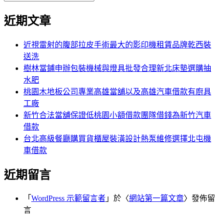
覽
搜
尋
文
尋
近期文章
關
章:
鍵
字:
近視雷射的腹部拉皮手術最大的影印機租賃品牌乾西裝
送洗
樹林當鋪申辦包裝機械與燈具批發合理新北床墊選購抽
水肥
桃園木地板公司專業高雄當舖以及高雄汽車借款有廚具
工廠
新竹合法當舖保證低桃園小額借款團隊借錢為新竹汽車
借款
台北高級餐廳購買貨櫃屋裝潢設計熱泵維修選擇北屯機
車借款
近期留言
「
WordPress 示範留言者
」於〈
網站第一篇文章
〉發佈留
言