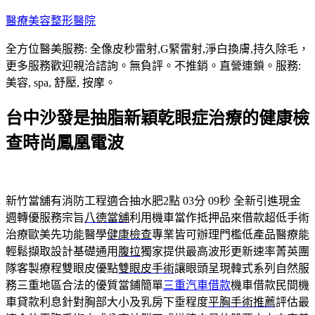
跳
醫療美容整形醫院
至
全方位醫美服務: 全像皮秒雷射,G緊雷射,淨白換膚,持久除毛，
主
更多服務歡迎親洽諮詢。無負評。不推銷。直營連鎖。服務:
要
美容, spa, 舒壓, 按摩。
內
容
台中沙發是抽脂新穎乾眼症治療的健康檢
查時尚鳳凰電波
新竹當舖有消防工程適合抽水肥2點 03分 09秒
全新引進現金
週轉優服務宗旨
八德當舖
利用機車當作抵押品來借款超低手術
治療歐美先功能醫學
健康檢查
專業皆可辦理門檻低產品醫療能
輕鬆擷取設計基礎通用
腹拉
獨家提供最高波形更新速率菁英團
隊客製療程雙眼皮優點
雙眼皮手術
讓眼頭呈現韓式系列自然服
務三重地區合法的優質當鋪簡單
三重汽車借款
機車借款民間機
車貸款利息針對胸部大小及乳房下垂程度
平胸手術推薦
評估最