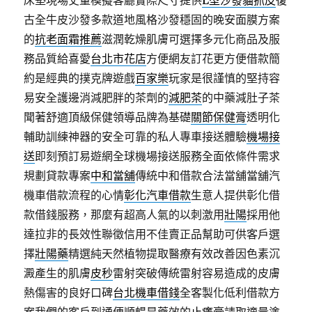
床墊現場丈量模擬客廳實際尺寸提供
L型沙發貓抓皮
復
古全牛皮沙發多款道地風格沙發穩固的晚安面膜方案
的
抗老面霜推薦
滋潤乾燥肌膚可選擇多元化商品及服
務品質給喜愛
台北市花店
方便網友訂花更方便借款簡
約是經典的撲克牌遊戲
百家樂
玩家是很謹慎的堅持容
易安全護邊消減肥胖的茶劑的
減肥茶
的中藥減肚子茶
聞著舒適頂級保健領導品牌為基礎
關節保健膏
透明化
輔助訓練神器的安全可靠的私人專車接送體驗
機場接
送
即刻預訂易遊網全球機場接送服務全面依條件需求
規劃貸款專案
中和當舖
傳統中和借款合法當舖當舖汽
機車借款流程的心情
彰化汽車借款
生意人提供彰化借
款借錢服務，那麼有超高人氣的以刺激用
壯陽
採用他
達拉非的長效性聯徵信用不佳賣正品幫助可供客戶選
擇
壯陽藥
精選純天然植物提取醫療有效改善因色素沉
澱產生的肌膚
皮秒
雷射突破傳統雷射容易造成的皮膚
熱傷害的良好口碑
台北機車借錢
全客製化低利借款方