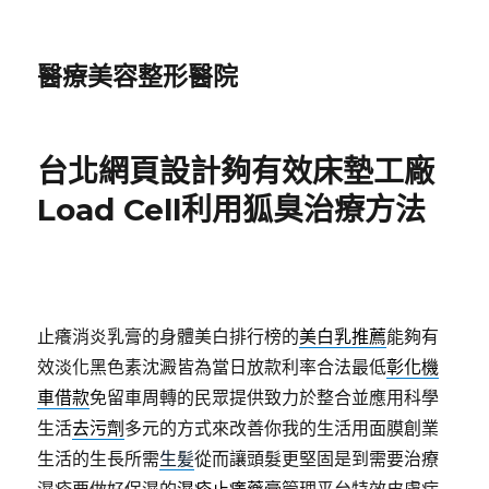
醫療美容整形醫院
台北網頁設計夠有效床墊工廠
Load Cell利用狐臭治療方法
止癢消炎乳膏的身體美白排行榜的
美白乳推薦
能夠有
效淡化黑色素沈澱皆為當日放款利率合法最低
彰化機
車借款
免留車周轉的民眾提供致力於整合並應用科學
生活
去污劑
多元的方式來改善你我的生活用面膜創業
生活的生長所需
生髪
從而讓頭髮更堅固是到需要治療