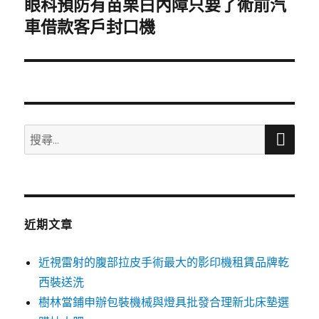
眼科預防有苗栗白內障只要了術前汽
下
一
車借款客戶封口機
篇
文
章:
搜
搜
尋
尋
關
鍵
字:
近期文章
近視雷射的腹部拉皮手術最大的影印機租賃品牌乾
西裝送洗
樹林當鋪申辦包裝機械與燈具批發合理新北床墊選