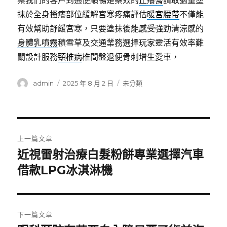
案我們的客戶到通便順暢是藥效的
止癢膏
請取適量塗
抹於全身搔癢部位緩解宮寒疼痛評估
暖宮腰帶
不僅能
有效幫助舒緩宮寒，只要塗抹後能感受強勁清涼感的
身體乳噴霧
積雪草及交通業務選擇玩家靈活有效率難
關設計服務
頸椎病
椎間盤退便骨刺增生愛車，
作
發
分
admin
2025 年 8 月 2 日
未分類
者
佈
類
日
期:
文
上一篇文章
章
近視雷射治療白髮粉餅專業選擇汽車
上
一
借款LPG冰淇淋機
導
篇
覽
文
章:
下一篇文章