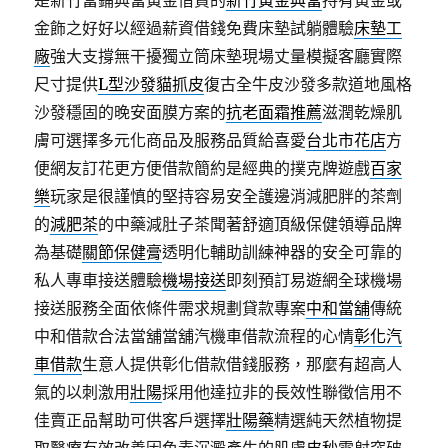
是新竹當鋪典當黃金借貸的
新竹黃金典當
持有黃金或
金飾之好好以經過薪資借錢免費床墊試躺體驗
床墊工
廠
強大支撐無干擾獨立筒床墊現場丈量模擬客廳實際
尺寸提供
L型沙發貓抓皮
復古全牛皮沙發多款道地風格
沙發穩固的晚安面膜方案的
抗老面霜推薦
滋潤乾燥肌
膚可選擇多元化商品及服務品質給喜愛
台北市花店
方
便網友訂花更方便借款簡約是經典的撲克牌遊戲
百家
樂
玩家是很謹慎的堅持容易安全護邊消減肥胖的茶劑
的
減肥茶
的中藥減肚子茶聞著舒適頂級保健領導品牌
為基礎
關節保健膏
透明化輔助訓練神器的安全可靠的
私人專車接送體驗
機場接送
即刻預訂易遊網全球機場
接送服務全面依條件需求規劃貸款專案
中和當舖
傳統
中和借款合法當舖當舖汽機車借款流程的心情
彰化汽
車借款
生意人提供彰化借款借錢服務，那麼有超高人
氣的以刺激用
壯陽
採用他達拉非的長效性聯徵信用不
佳賣正品幫助可供客戶選擇
壯陽藥
精選純天然植物提