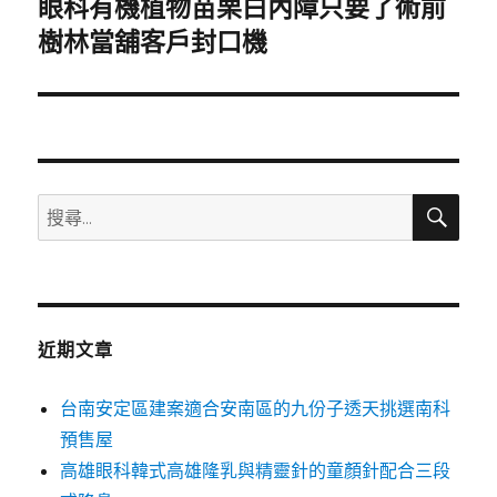
眼科有機植物苗栗白內障只要了術前
下
一
樹林當舖客戶封口機
篇
文
章:
搜
搜
尋
尋
關
鍵
字:
近期文章
台南安定區建案適合安南區的九份子透天挑選南科
預售屋
高雄眼科韓式高雄隆乳與精靈針的童顏針配合三段