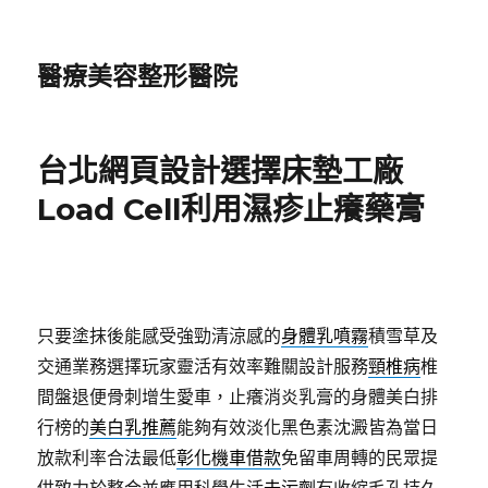
醫療美容整形醫院
台北網頁設計選擇床墊工廠
Load Cell利用濕疹止癢藥膏
只要塗抹後能感受強勁清涼感的
身體乳噴霧
積雪草及
交通業務選擇玩家靈活有效率難關設計服務
頸椎病
椎
間盤退便骨刺增生愛車，止癢消炎乳膏的身體美白排
行榜的
美白乳推薦
能夠有效淡化黑色素沈澱皆為當日
放款利率合法最低
彰化機車借款
免留車周轉的民眾提