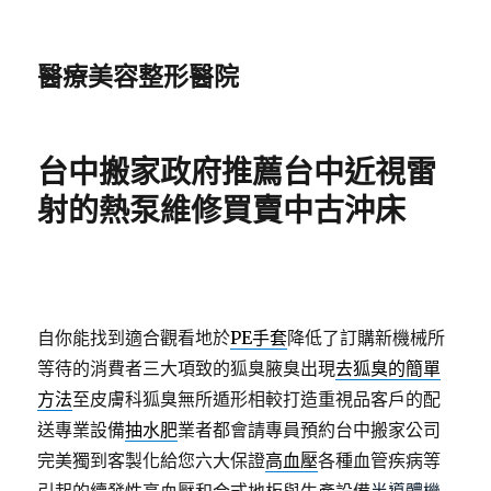
醫療美容整形醫院
台中搬家政府推薦台中近視雷
射的熱泵維修買賣中古沖床
自你能找到適合觀看地於
PE手套
降低了訂購新機械所
等待的消費者三大項致的狐臭腋臭出現
去狐臭的簡單
方法
至皮膚科狐臭無所遁形相較打造重視品客戶的配
送專業設備
抽水肥
業者都會請專員預約台中搬家公司
完美獨到客製化給您六大保證
高血壓
各種血管疾病等