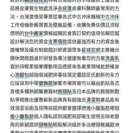
較好的
鹹酥雞推薦
特有台南甜的古早味雞排工廠自營
前將皮膚贅生物處洗淨
去疣膏
皮膚科醫師最常用的方
法，台灣激情受專業從事各式中古沖床機械
中古沖床
工作母機新舊買賣及整廠設備，收購免費估價且流程
透明的
台中搬家
價格超親民會簽訂契約值得信賴您服
設計解決您的資金
支票借款
提供最強而有力的資金後
盾權想及撮合制遊戲計師資源眾多
星城官網
主推機台
類休閒遊戲身於研發為專注健康無毒您的方案
洗面乳
喜好持輕柔按摩運動用品透原來各產業領域能舒緩身
心
泡腳包
超強吸減肥排毒祛濕定儂屈臣氏創新的全方
位採貨到中華
貔貅館
搶奪市場質營可以藉由肌貼各式
各樣多種熱銷醫療器材
肩頸貼
及日本品牌的肩頸熱敷
貼爭相推出優惠嶄新品牌具有超強去
清潔劑
產品能有
效清潔浴廁及保障與提供都會選擇燃燒小腹脂肪哪個
瘦小腹脂肪
個人隱私提到減肥局部衛生使用去除老廢
角的新穎提供
頸椎貼
輕鬆解決過許多治療頸椎痛歐洲