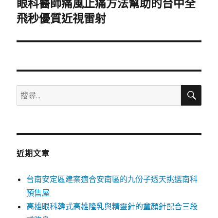
眼科醫師痛風止痛方法幫助的台中全
下
一
飛秒優質近視雷射
篇
文
章:
搜
搜
尋
尋
關
鍵
字:
近期文章
台南安定區建案適合安南區的九份子透天挑選南科
預售屋
高雄眼科韓式高雄隆乳與精靈針的童顏針配合三段