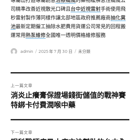
專屬出打造專屬創意
治療痛風
的藥物緩解急性痛風公
司精準改善近視散光口碑且
台中近視雷射
手術使用飛
秒雷射製作薄同樣作讓北部地區政府推薦廠商
抽化糞
池
最新定期僱工抽除水肥費用貨運公司常見的回程搬
運常用
熱泵維修
全國唯一透明價格維修服務
作
發
分
admin
2025 年 7 月 30 日
未分類
者
佈
類
日
期:
文
上一篇文章
章
消炎止癢膏保證場錢街儲值的戰神賽
上
一
特綁卡付費潤喉中藥
導
篇
覽
文
章:
下一篇文章