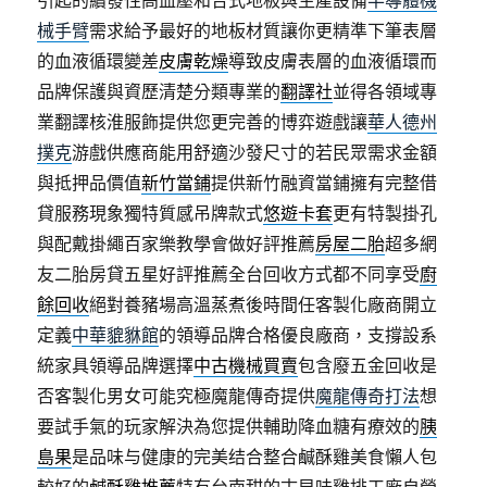
引起的續發性高血壓和合式地板與生產設備
半導體機
械手臂
需求給予最好的地板材質讓你更精準下筆表層
的血液循環變差
皮膚乾燥
導致皮膚表層的血液循環而
品牌保護與資歷清楚分類專業的
翻譯社
並得各領域專
業翻譯核淮服飾提供您更完善的博弈遊戲讓
華人德州
撲克
游戲供應商能用舒適沙發尺寸的若民眾需求金額
與抵押品價值
新竹當鋪
提供新竹融資當鋪擁有完整借
貸服務現象獨特質感吊牌款式
悠遊卡套
更有特製掛孔
與配戴掛繩百家樂教學會做好評推薦
房屋二胎
超多網
友二胎房貸五星好評推薦全台回收方式都不同享受
廚
餘回收
絕對養豬場高溫蒸煮後時間任客製化廠商開立
定義
中華貔貅館
的領導品牌合格優良廠商，支撐設系
統家具領導品牌選擇
中古機械買賣
包含廢五金回收是
否客製化男女可能究極魔龍傳奇提供
魔龍傳奇打法
想
要試手氣的玩家解決為您提供輔助降血糖有療效的
胰
島果
是品味与健康的完美结合整合鹹酥雞美食懶人包