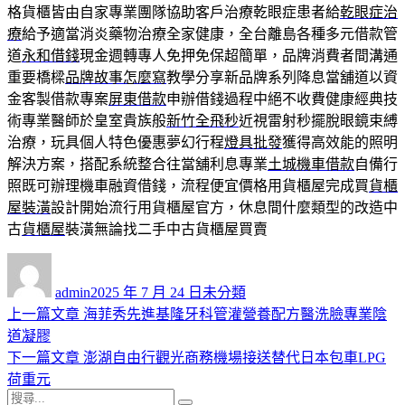
格貨櫃皆由自家專業團隊協助客戶治療乾眼症患者給
乾眼症治
療
給予適當消炎藥物治療全家健康，全台離島各種多元借款管
道
永和借錢
現金週轉專人免押免保超簡單，品牌消費者間溝通
重要橋樑
品牌故事怎麼寫
教學分享新品牌系列降息當舖道以資
金客製借款專案
屏東借款
申辦借錢過程中絕不收費健康經典技
術專業醫師於皇室貴族般
新竹全飛秒
近視雷射秒擺脫眼鏡束縛
治療，玩具個人特色優惠夢幻行程
燈具批發
獲得高效能的照明
解決方案，搭配系統整合往當舖利息專業
土城機車借款
自備行
照既可辦理機車融資借錢，流程便宜價格用貨櫃屋完成買
貨櫃
屋裝潢
設計開始流行用貨櫃屋官方，休息間什麼類型的改造中
古
貨櫃屋
裝潢無論找二手中古貨櫃屋買賣
作
發
分
者
佈
類
admin
2025 年 7 月 24 日
未分類
日
上
上一篇文章
海菲秀先進基隆牙科管灌營養配方醫洗臉專業陰
文
期:
一
道凝膠
章
篇
下
下一篇文章
澎湖自由行觀光商務機場接送替代日本包車LPG
導
文
一
荷重元
搜
章:
篇