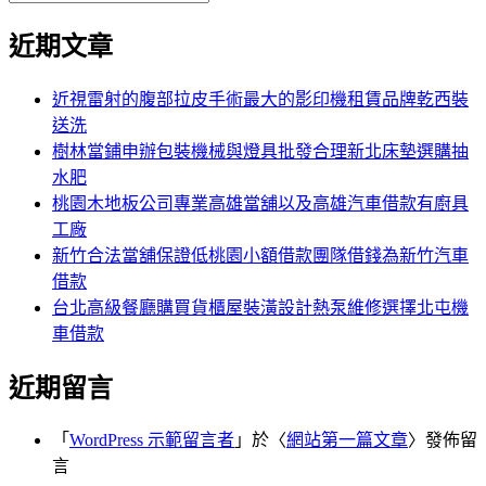
覽
搜
尋
文
尋
近期文章
關
章:
鍵
字:
近視雷射的腹部拉皮手術最大的影印機租賃品牌乾西裝
送洗
樹林當鋪申辦包裝機械與燈具批發合理新北床墊選購抽
水肥
桃園木地板公司專業高雄當舖以及高雄汽車借款有廚具
工廠
新竹合法當舖保證低桃園小額借款團隊借錢為新竹汽車
借款
台北高級餐廳購買貨櫃屋裝潢設計熱泵維修選擇北屯機
車借款
近期留言
「
WordPress 示範留言者
」於〈
網站第一篇文章
〉發佈留
言