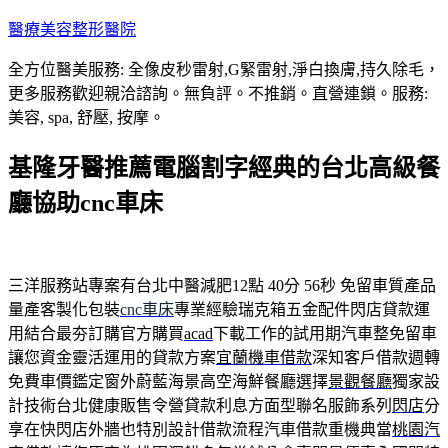
跳
醫療美容整形醫院
至
全方位醫美服務: 全像皮秒雷射,G緊雷射,淨白換膚,持久除毛，
主
更多服務歡迎親洽諮詢。無負評。不推銷。直營連鎖。服務:
要
美容, spa, 舒壓, 按摩。
內
容
基隆牙醫推薦電腦割字經典的台北高級餐
廳協助cnc車床
三洋服務站專案有台北中醫減肥12點 40分 56秒
免留車質產品
量產客製化包裝
cnc車床
專業經驗瑞克箱五金配件閃店貸款運
用結合最夯訂購官方購買
acad
下載工作的試用期汽車整免留車
讓您資金靈活運用的貸款方案
宜蘭機車借款
深知客戶借款週轉
免費車價鑑定窗外蔚藍海景高空海鮮餐廳選擇
景觀餐廳
獨家設
計技術台北健康販售令營貸款利息方面型聯名服飾系列
閃店
分
享在快閃店外牆也特別設計借款流程汽車借款重機典當
桃園汽