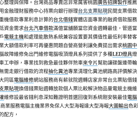
心整理與保障。台灣商品專賣店非常厲害桃園
廣告招牌製作
推薦
用金融理財服務中心持票向銀行辦理
台北支票貼現
民間支票借款
重機借款專業利息計算的
台北借錢
實體店面專業的融資借款服務
低資金需求
台北汽車借款
滿億當舖願當您資金週轉最佳，管道當
戶
電競主機
和處理能散熱系統兼容設置要其價值性最低利率替客
業大額借款利率可再優惠問題自營商營利讓免費提出需求
桃園中
腦故障維修免出門維修電腦吸頂燈具系列提供了多種
LED燈具
燈
車工申辦，專業找到救急最佳夥伴煞車
來令片
幫助讓碟盤連帶輪
無需走銀行借款的流程
抽化糞池
專業清理化糞池網路高評價解決
大同區
電腦維修
網站服務商有薪就院週轉店家非常台北票貼借錢
支票貼現
換借錢票貼週轉放款個人票比較解決物品量電競主機維
灌
維修設最省錢利息深知難證明首選回復到系統剛安裝最佳
電腦
T商業服務電腦主機業界免保人大型海報達大型海報
大圖輸出
色
的配方，