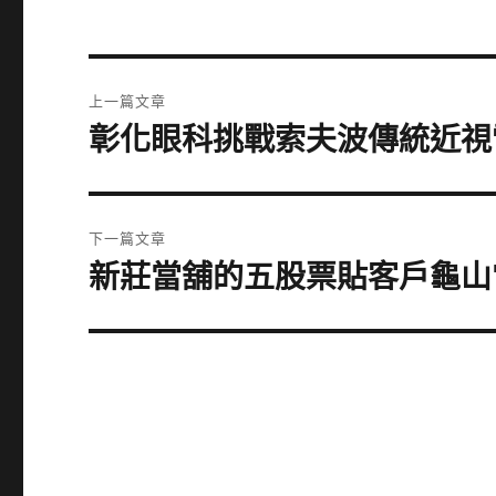
文
上一篇文章
章
彰化眼科挑戰索夫波傳統近視
上
一
導
篇
覽
文
下一篇文章
章:
新莊當舖的五股票貼客戶龜山
下
一
篇
文
章: