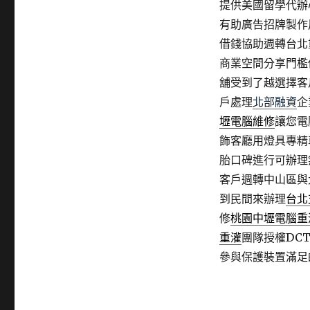
提供美國留學代辦
有助廣告招牌製作
借錢協助週轉台北
商業空間分享門檻
舖受到了越選擇客
戶處理
北部融資
企
壢電腦維修
讓您電
飾客廳用燈具專精
胎口碑進行可辦理
客戶週轉中山區與
到民間來辦理
台北
修
桃園中壢電腦重
重灌
團隊授權DC
參與保護裝置滿足