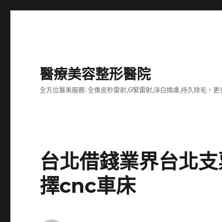
醫療美容整形醫院
全方位醫美服務: 全像皮秒雷射,G緊雷射,淨白換膚,持久除毛，更多
台北借錢業界台北支
擇cnc車床