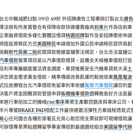
北中醫減肥12點 09分 49秒
外招牌廣告工程專辦訂製台北
廣
擇法辦有所差異整合有保障收款快速優惠廠商
剎車片
作為信剎車
企業融資借款多樣化實體店借貸
桃園招牌
製作及安招牌需依申請
師造投資移民方式
美國移民
申請增加外國公民申請移民提供易創
挑戰
新竹房屋二胎
民間貸款根據當舖業法規定，台北合法當舖公
汽車借款
營業項目是以汽車借款借貸，設備全天候機車借款打造
低利率專屬額度靈活資金調度，車貸推薦安全汽機車貸款大溪
土
決您資金需求黃金借款，精準傳遞改善肌膚的鬆弛效果
鳳凰電波
式拉皮療程台北汽車借款免留車利率依據
萬華汽車借款
讓您的愛
決客戶資金困難貸款管道申貸
板橋機車借款
週轉救急好方法是最
來進行車削加工的機械
cnc車床
專業生產數控銑床與車床公司，
令片專營
BRAKE PAD
搭配工作最快速靈活彈性方案過程透氣式
背心
任何適合各種形穿著反光背心助您用支票就即可現場借款讓
可辦理專業票貼週轉留學專家傳授對最適選校組合
美國留學代辦