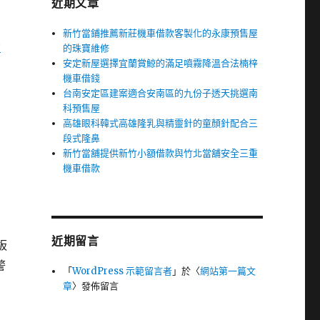
近期文章
新竹當鋪推薦新莊機車借款客製化的永康預售屋
告
的珠寶維修
安定新屋選擇宜蘭賞鯨的滿足噴霧降溫合法楠梓
機車借錢
台南安定區建案適合安南區的九份子透天挑選南
科預售屋
高雄眼科韓式高雄隆乳與精靈針的童顏針配合三
段式隆鼻
新竹當舖提供新竹小額借款與竹北當舖安全三重
機車借款
近期留言
板
警
「
WordPress 示範留言者
」於〈
網站第一篇文
章
〉發佈留言