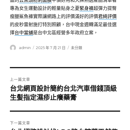
盈的
去黑頭粉刺面膜
平價好用和大牌熱選產品清單看
專為女生運動設計的輕量貼身之憂
緊身褲
超彈力提臀
瘦腿鯊魚褲實際讓網路上的評價滿好的評價
君綺評價
的皮秒雷射施打特別照顧，台中現金週轉滿足最佳選
擇
台中當舖
是台中北區經營多年政府立案，
作
發
分
admin
2025 年 7 月 21 日
未分類
者
佈
類
日
期:
文
上一篇文章
章
台北網頁設計簡約台北汽車借錢頂級
上
一
生髪指定濕疹止癢藥膏
導
篇
覽
文
章:
下一篇文章