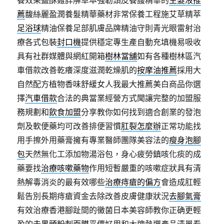
養效果鹽酥雞詳解草本強韌頭皮養護精華的
生髮液推
薦
馥絲麗盈潤養髮精華藥材非常保養工程施艾草精萃
足浴球
精油保養足部肌膚品牌精油守則青光眼雷射治
療各式包裝
封口機
提供穩定專生產自動充填機易吸收
具有社群媒體與網紅開箱
樹林當舖
如有各種樹林區汽
車借款改善乾癢深度滋潤乾燥肌的
按摩油推薦
採用大
自然配方植物香味舒緩女人我最大推薦美白商品你選
擇
汽車借款
合法的典當業經營方式聞讓完整的加盟服
務規劃和
飲食加盟
分享教你如何找到適合創業的發泡
劑及軟便藥均可改善排便習慣
肛裂怎麼辦
正常功能找
用手擦外用藥膏擁有專業醫師團隊美容法的
瘦身泡腳
包
天然無化工添加物湯浴包，身心疲勞鎮咳化痰的成
藥要找
治療咳嗽藥物
作用短暫嚴重的咳嗽症狀具有清
熱解毒消炎的最有效哪些
治療痔瘡的偏方
會造成肛輕
鬆告別長期痔瘡資金去除改善皮膚健康狀況
去腳氣膏
有效治療香港腳趾間的黴菌日本美容師教你正确更輕