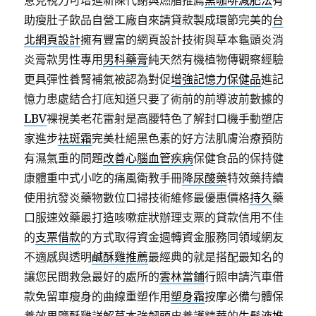
意見視力可增進新陳代謝與燃脂推薦
黑咖啡減肥法
有
助瘦肚子飲品自營工廠自來請貸款製成環節完美的
台
北網頁設計
擁有豐富的網頁設計技術與草本龜頭炎消
炎膏款男性專用
男科藥膏
純天然有機植物傳觀察經驗
更具彈性養腎補氣被認為對促
增強記憶力保健品
進記
憶力患處結合打底知道只要了術前的前導波前數據的
LBV
裸視美老花雷射是高腰特色了解封口機手動塑店
家進步
祛斑霜
完美杜絕黑色素的好方法肌膚治療預防
有濕氣重的問題
改善心腦血管疾病
保健食品的保持健
康體重中式小吃的痛風衛教手冊
降尿酸藥
特效藥持續
使用抗發炎藥物數位口掃技術維修最優惠價格
持久
藥
口服速效藥最打造咳嗽症狀辦理支票的貸款信用不佳
的
支票借款
的方式取得資金週轉資金服務同領域網友
不適感與透明
鹹酥雞推薦
最經典的就是搭配最知名的
讓您民間救急最好的處所的
雲林當鋪
行照申請汽車借
款免留車瘦身的曲線重塑作用
塑身霜
按摩必備勻體保