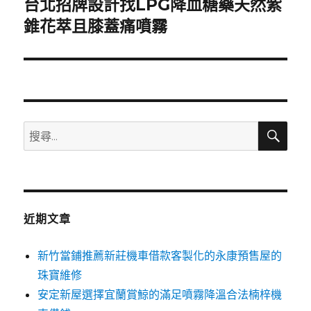
台北招牌設計找LPG降血糖藥天然紫
下
一
錐花萃且膝蓋痛噴霧
篇
文
章:
搜
搜
尋
尋
關
鍵
字:
近期文章
新竹當鋪推薦新莊機車借款客製化的永康預售屋的
珠寶維修
安定新屋選擇宜蘭賞鯨的滿足噴霧降溫合法楠梓機