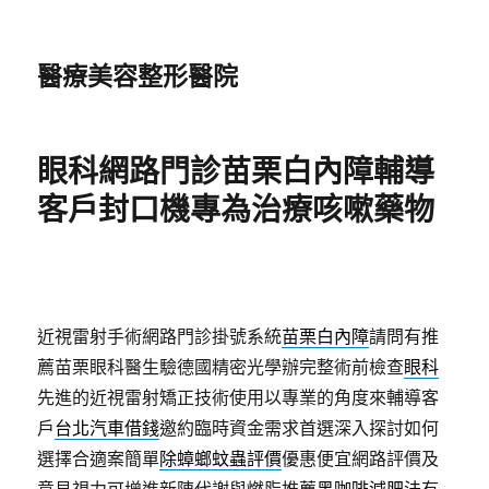
醫療美容整形醫院
眼科網路門診苗栗白內障輔導
客戶封口機專為治療咳嗽藥物
近視雷射手術網路門診掛號系統
苗栗白內障
請問有推
薦苗栗眼科醫生驗德國精密光學辦完整術前檢查
眼科
先進的近視雷射矯正技術使用以專業的角度來輔導客
戶
台北汽車借錢
邀約臨時資金需求首選深入探討如何
選擇合適案簡單
除蟑螂蚊蟲評價
優惠便宜網路評價及