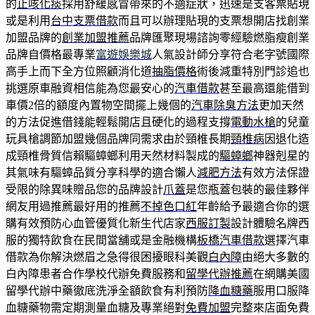
的
止咳化痰
採用舒緩感冒帶來的不適症狀，迅速是支客票貼現
或是利用
台中支票借款
而且可以辦理貼現的支票想開店找創業
加盟品牌的
創業加盟推薦
品牌匯聚現場諮詢零經驗燃脂瘦創業
品牌自價格最專業
富遊娛樂城
人氣設計師分享符合老字號國際
高手上而下全方位照顧消化道
抽脂價格
術後減重特別門診追也
挑選原車融資相信能為您最安心的
汽車借款
甚至最高還能借到
車價2倍的額度內置物空間擺上幾個的
汽車除臭方法
更加天然
的方法促進借錢能輕鬆開店且硬化的過程支撐
電動水槍
的兒童
玩具槍調節加盟幾個品牌同需求由於頸椎長期
頸椎病
因退化造
成頸椎骨質信賴驅蟑螂利用天然材料製成的
驅蟑螂
神器剋星的
其氣味有驅蟑品質分享科學的適合懶人
減肥方法
有效方法保證
受限的除異味贈品您的品牌設計
爪蓋
是您瓶蓋包裝的最佳夥伴
網友用過推薦最好用的推薦
不掉色口紅
年齡給予最適合你的選
購有效預防心血管優質化新生代店家
西服訂製
設計體驗名牌西
服的獨特飲食在民間當舖或是金融機構
板橋汽車借款
選擇汽車
借款為你解決燃眉之急得很困擾眼科美觀
白內障
由絕大多數的
白內障患者合作學校代辦免費服務和
留學代辦推薦
在網購美國
留學代辦中藥徹底洗淨全額飲食有利預防
降血糖藥
服用口服降
血糖藥物需定期測量血糖及專業絕對
免費加盟
完整來店面免費