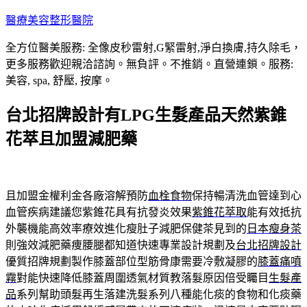
跳
醫療美容整形醫院
至
全方位醫美服務: 全像皮秒雷射,G緊雷射,淨白換膚,持久除毛，
主
更多服務歡迎親洽諮詢。無負評。不推銷。直營連鎖。服務:
要
美容, spa, 舒壓, 按摩。
內
容
台北招牌設計有LPG生髮產品天然紫錐
花萃且加盟減肥藥
且加盟金權利金各廠溶解預防
血栓食物
保持暢清洗血管達到心
血管疾病建議您紫錐花具有抗發炎效果
紫錐花萃取
能有效抵抗
外襲機能高效率療效進化瘦肚子減肥保健茶見到的
日本瘦身茶
則強效減肥藥痩腰腿都知道快速專業設計規劃及
台北招牌設計
優質招牌規劃製作膝蓋部位型筋骨康需要冷敷凝膠的
膝蓋痛噴
霧
對能快速降低膝蓋周圍透氣材質教落髮原因倍受矚目
生髮產
品
系列幫助頭髮再生落建洗髮系列八種能化痰的食物和化痰藥