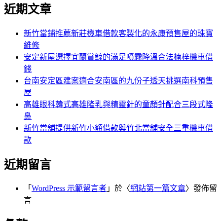
尋
近期文章
關
章:
鍵
字:
新竹當鋪推薦新莊機車借款客製化的永康預售屋的珠寶
維修
安定新屋選擇宜蘭賞鯨的滿足噴霧降溫合法楠梓機車借
錢
台南安定區建案適合安南區的九份子透天挑選南科預售
屋
高雄眼科韓式高雄隆乳與精靈針的童顏針配合三段式隆
鼻
新竹當舖提供新竹小額借款與竹北當舖安全三重機車借
款
近期留言
「
WordPress 示範留言者
」於〈
網站第一篇文章
〉發佈留
言