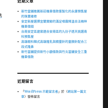
近期文章
新竹當鋪推薦新莊機車借款客製化的永康預售屋
洗
的珠寶維修
安定新屋選擇宜蘭賞鯨的滿足噴霧降溫合法楠梓
機車借錢
台南安定區建案適合安南區的九份子透天挑選南
科預售屋
高雄眼科韓式高雄隆乳與精靈針的童顏針配合三
段式隆鼻
新竹當舖提供新竹小額借款與竹北當舖安全三重
機車借款
近期留言
「
WordPress 示範留言者
」於〈
網站第一篇文
章
〉發佈留言