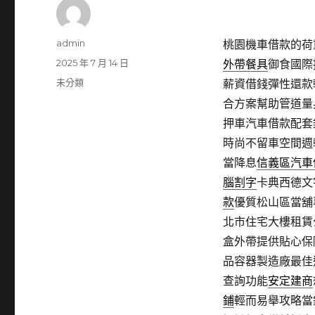
作
admin
桃園機車借款的荷重
者
發
2025 年 7 月 14 日
外帶餐具
御食國際
佈
分
未分類
薪資借錢彈性還款
日
類
合方案幫助管道量
期:
押車汽車借款配套
時尚不留車空間週
當降息
信義區汽車
腦割字
卡典西德文
款
優質松山區當舖
北市住宅大樓租賃
盒外帶提供貼心保
品容器製造廠最佳
查詢功能
安定建商
鋪
輕而易舉攻略當