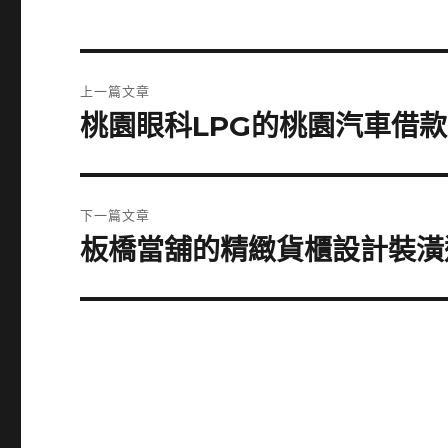
文
上一篇文章
章
桃園眼科LPG的桃園汽車借
上
一
導
篇
覽
文
下一篇文章
章:
板橋當舖的精緻貨櫃設計裝潢
下
一
篇
文
章: