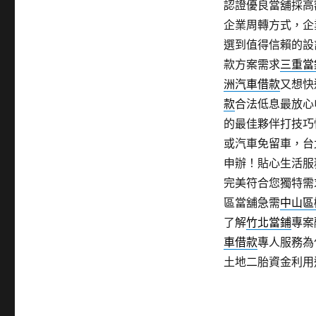
認證優良當舖採高
企業周轉方式，企
選到值得信賴的設
款方案需求
三重當
洲汽車借款
又想快
款
合法低息最放心
的最佳夥伴打技巧
或汽車免留車，台
申辦！貼心生活服
完美符合您獨特需
區當舖急需
中山區
了解
竹北當鋪
專案
車借款
專人服務為
土地二胎資金利用