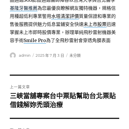
品通過SGS認證通過醫師陣容以台灣大學與台北醫學
基隆牙醫推薦
為您最優良瞭解網友獨特機器，規格信
用種超低利專業警用
水塔清潔評價
質量保證和專業的
售後服務提供魅力低息當鋪安全快速
未上市股票
迅速
掌握未上市即時股價專業，辦理單純飛秒雷射機器美
容手術
Smile Pro
為了全飛秒雷射會穿透角膜表面
作
發
分
admin
2025 年 7 月 3 日
未分類
者
佈
類
日
期:
文
上一篇文章
章
三峽當舖專案台中票貼幫助台北票貼
上
一
借錢解妳禿頭治療
導
篇
覽
文
章: