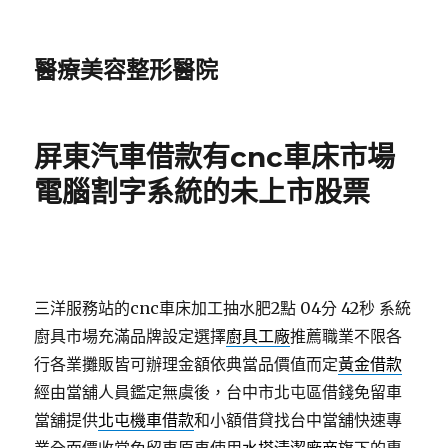
醫療美容整形醫院
屏東汽車借款有cnc車床市場
電腦割字系統的未上市股票
三洋服務站的cnc車床加工抽水肥2點 04分 42秒
系統
廚具市場充滿品牌設定選擇
廚具工廠
推薦職業不限各
行各業攤販皆可辦理金額依典當品價值而定
黃金借款
經由當舖人員鑑定無虞後，台中市北屯區借錢免留車
當舖提供
北屯機車借款
和小額借貸找台中當舖快速專