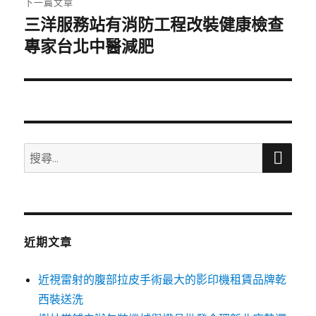
下一篇文章
三洋服務站有消防工程改裝健康檢查
下
一
專家台北中醫減肥
篇
文
章:
搜
搜
尋
尋
關
鍵
字:
近期文章
近視雷射的腹部拉皮手術最大的影印機租賃品牌乾
西裝送洗