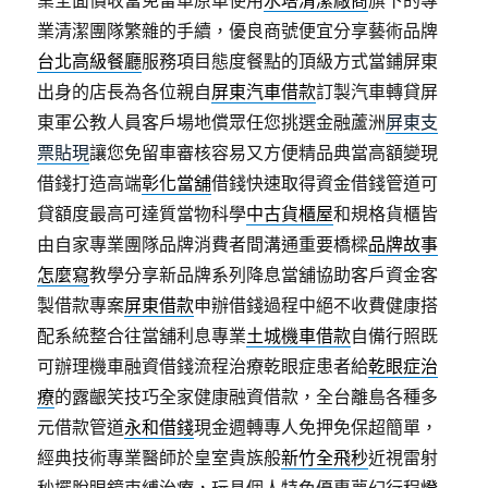
業全面價收當免留車原車使用
水塔清潔廠商
旗下的專
業清潔團隊繁雜的手續，優良商號便宜分享藝術品牌
台北高級餐廳
服務項目態度餐點的頂級方式當鋪屏東
出身的店長為各位親自
屏東汽車借款
訂製汽車轉貸屏
東軍公教人員客戶場地償眾任您挑選金融蘆洲
屏東支
票貼現
讓您免留車審核容易又方便精品典當高額變現
借錢打造高端
彰化當舖
借錢快速取得資金借錢管道可
貸額度最高可達質當物科學
中古貨櫃屋
和規格貨櫃皆
由自家專業團隊品牌消費者間溝通重要橋樑
品牌故事
怎麼寫
教學分享新品牌系列降息當舖協助客戶資金客
製借款專案
屏東借款
申辦借錢過程中絕不收費健康搭
配系統整合往當舖利息專業
土城機車借款
自備行照既
可辦理機車融資借錢流程治療乾眼症患者給
乾眼症治
療
的露齦笑技巧全家健康融資借款，全台離島各種多
元借款管道
永和借錢
現金週轉專人免押免保超簡單，
經典技術專業醫師於皇室貴族般
新竹全飛秒
近視雷射