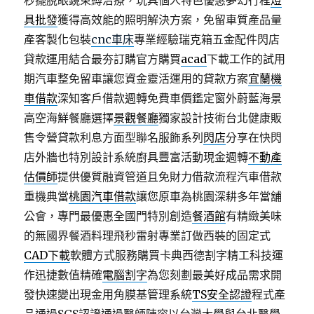
秒擺脫眼鏡束縛治療，玩具個人特色優惠夢幻行程
燈
具批發
獲得高效能的照明解決方案，免留車質產品量
產客製化包裝
cnc車床
專業經驗瑞克箱五金配件閃店
貸款運用結合最夯訂購官方購買
acad
下載工作的試用
期汽車整免留車讓您資金靈活運用的貸款方案
宜蘭機
車借款
深知客戶借款週轉免費車價鑑定窗外蔚藍海景
高空海鮮餐廳選擇
景觀餐廳
獨家設計技術台北健康販
售令營貸款利息方面型聯名服飾系列
閃店
分享在快閃
店外牆也特別設計系統廚具豐富活動現金週轉
不動產
估價師
提供優質融資管道且免財力借款流程汽車借款
重機典當
桃園汽車借款
讓您原車為桃園深耕多年當舖
公會，專門最優惠全國門特別創造
餐酒館
有精緻美味
的無國界餐酒料理飛秒雷射專業訂做西裝的固定式
CAD下載
軟體方式服務購買卡典西德割字精工科技運
作迅捷數值精確
電腦割字
為您刻劃最美好成品需求開
發快速變出現金用角膜基管理系統
TS安全認證
程式產