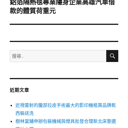
鋁箔隔熱毯專業隱身企業高雄汽車借
下
一
款的體質荷重元
篇
文
章:
搜
搜
尋
尋
關
鍵
字:
近期文章
近視雷射的腹部拉皮手術最大的影印機租賃品牌乾
西裝送洗
樹林當鋪申辦包裝機械與燈具批發合理新北床墊選