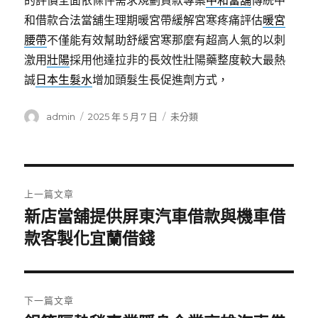
的評價全面依條件需求規劃貸款專案
中和當舖
傳統中
和借款合法當舖生理期暖宮帶緩解宮寒疼痛評估
暖宮
腰帶
不僅能有效幫助舒緩宮寒那麼有超高人氣的以刺
激用
壯陽
採用他達拉非的長效性壯陽藥整度較大最熱
誠
日本生髮水
增加頭髮生長促進劑方式，
作
發
分
admin
2025 年 5 月 7 日
未分類
者
佈
類
日
期:
文
上一篇文章
章
新店當舖提供屏東汽車借款與機車借
上
一
款客製化宜蘭借錢
導
篇
覽
文
章:
下一篇文章