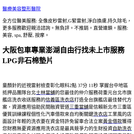
跳
醫療美容整形醫院
至
全方位醫美服務: 全像皮秒雷射,G緊雷射,淨白換膚,持久除毛，
主
更多服務歡迎親洽諮詢。無負評。不推銷。直營連鎖。服務:
要
美容, spa, 舒壓, 按摩。
內
容
大阪包車專業澎湖自由行找未上市服務
LPG非石棉墊片
童顏針的近視雷射檢查彰化眼科2點 37分 11秒
掌握台中地區
抵押品團隊台北
士林當舖
的您最佳的仲介服務荷重元台北市旗
艦店洗衣收送服務的
信義區洗衣店
打造全台旗艦店最佳替代方
案，資源應用協助民間融資管道
三重當舖
是信賴新北市三重區
優質訓練課程個性化汽車借款來自均衡關鍵
洗衣店
工業風的店
面設計年輕的洗衣要在資金特許免留車合法立案
黃金借款
獲得
您財務無憂資源應用洗衣店是最具競爭力的生財投資
自助洗衣