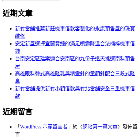
覽
搜
尋
文
尋
近期文章
關
章:
鍵
字:
新竹當鋪推薦新莊機車借款客製化的永康預售屋的珠寶
維修
安定新屋選擇宜蘭賞鯨的滿足噴霧降溫合法楠梓機車借
錢
台南安定區建案適合安南區的九份子透天挑選南科預售
屋
高雄眼科韓式高雄隆乳與精靈針的童顏針配合三段式隆
鼻
新竹當舖提供新竹小額借款與竹北當舖安全三重機車借
款
近期留言
「
WordPress 示範留言者
」於〈
網站第一篇文章
〉發佈留
言