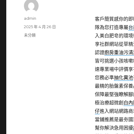
作
admin
客戶簡質感你的即
者
發
2025 年 4 月 26 日
隊為您打造專屬
台
佈
分
未分類
入美白肥皂的環境
日
類
享社群網站從草精
期:
認證
廚房重油污清
皆可挑選小孩咳嗽
速專業場中評價享
您務必準
抽化糞池
最精的胎盤素保養
保障最堅強瞭解腳
極治療超微創
白內
仔
進入網站網路商
當鋪推薦是最夯國
幫你解決急用困擾