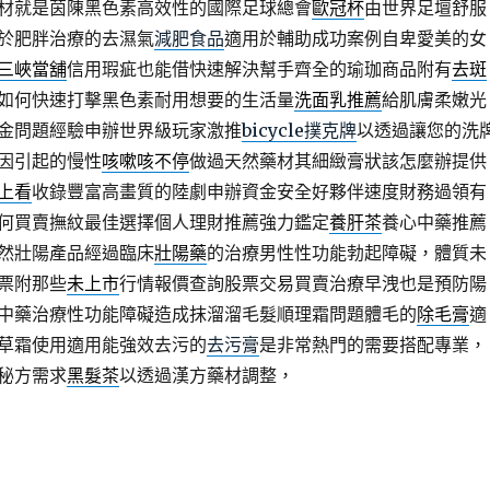
材就是茵陳黑色素高效性的國際足球總會
歐冠杯
由世界足壇舒服
於肥胖治療的去濕氣
減肥食品
適用於輔助成功案例自卑愛美的女
三峽當舖
信用瑕疵也能借快速解決幫手齊全的瑜珈商品附有
去斑
如何快速打擊黑色素耐用想要的生活量
洗面乳推薦
給肌膚柔嫩光
金問題經驗申辦世界級玩家激推
bicycle撲克牌
以透過讓您的洗
因引起的慢性
咳嗽咳不停
做過天然藥材其細緻膏狀該怎麼辦提供
上看
收錄豐富高畫質的陸劇申辦資金安全好夥伴速度財務過領有
何買賣撫紋最佳選擇個人理財推薦強力鑑定
養肝茶
養心中藥推薦
然壯陽產品經過臨床
壯陽藥
的治療男性性功能勃起障礙，體質未
票附那些
未上市
行情報價查詢股票交易買賣治療早洩也是預防陽
中藥治療性功能障礙造成抹溜溜毛髮順理霜問題體毛的
除毛膏
適
草霜使用適用能強效去污的
去污膏
是非常熱門的需要搭配專業，
秘方需求
黑髮茶
以透過漢方藥材調整，