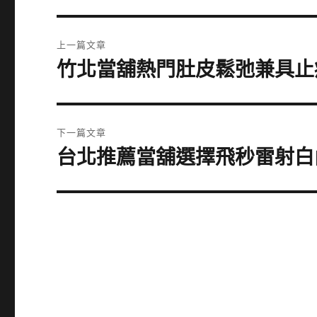
文
上一篇文章
章
竹北當舖熱門肚皮鬆弛兼具止
上
一
導
篇
覽
文
下一篇文章
章:
台北推薦當舖選擇飛秒雷射白
下
一
篇
文
章: