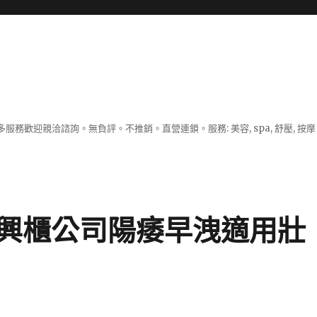
服務歡迎親洽諮詢。無負評。不推銷。直營連鎖。服務: 美容, spa, 舒壓, 按
興櫃公司陽痿早洩適用壯