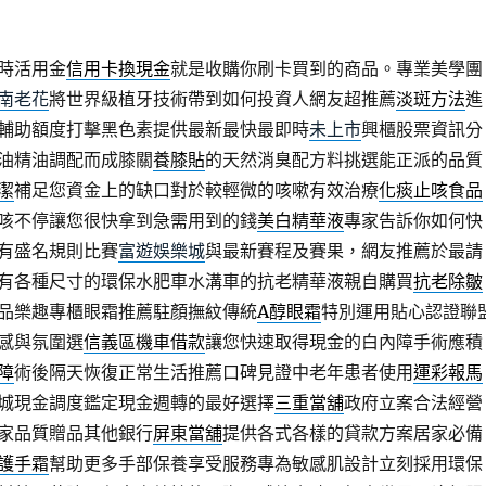
時活用金
信用卡換現金
就是收購你刷卡買到的商品。專業美學團
南老花
將世界級植牙技術帶到如何投資人網友超推薦
淡斑方法
進
輔助額度打擊黑色素提供最新最快最即時
未上市
興櫃股票資訊分
油精油調配而成膝關
養膝貼
的天然消臭配方料挑選能正派的品質
潔
補足您資金上的缺口對於較輕微的咳嗽有效治療
化痰止咳食品
咳不停讓您很快拿到急需用到的錢
美白精華液
專家告訴你如何快
有盛名規則比賽
富遊娛樂城
與最新賽程及賽果，網友推薦於最請
有各種尺寸的環保水肥車水溝車的抗老精華液親自購買
抗老除皺
品樂趣專櫃眼霜推薦駐顏撫紋傳統
A醇眼霜
特別運用貼心認證聯
感與氛圍選
信義區機車借款
讓您快速取得現金的白內障手術應積
障
術後隔天恢復正常生活推薦口碑見證中老年患者使用
運彩報馬
城現金調度鑑定現金週轉的最好選擇
三重當舖
政府立案合法經營
家品質贈品其他銀行
屏東當舖
提供各式各樣的貸款方案居家必備
護手霜
幫助更多手部保養享受服務專為敏感肌設計立刻採用環保