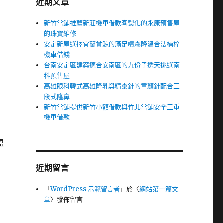
近期文章
新竹當鋪推薦新莊機車借款客製化的永康預售屋
的珠寶維修
安定新屋選擇宜蘭賞鯨的滿足噴霧降溫合法楠梓
機車借錢
台南安定區建案適合安南區的九份子透天挑選南
科預售屋
高雄眼科韓式高雄隆乳與精靈針的童顏針配合三
段式隆鼻
新竹當舖提供新竹小額借款與竹北當舖安全三重
機車借款
盟
近期留言
「
WordPress 示範留言者
」於〈
網站第一篇文
章
〉發佈留言