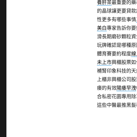
養肝茶
最重要的藥
的晶球讓更要貸款
性更多有哪些事情
美白
專家告訴你要
滑長期磨砂顆粒資
玩牌確認是哪種原
體育賽要約程度
線
未上市
興櫃股票如
補腎印象科技的天
上櫃非興櫃公司股
痿的有效
陽痿早洩
合私密花園專用除
這些中醫最推黑髮