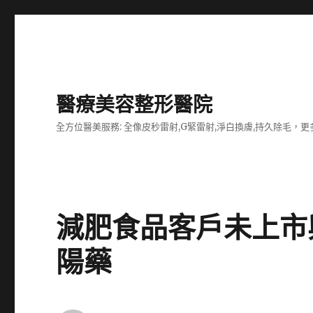
醫療美容整形醫院
全方位醫美服務: 全像皮秒雷射,G緊雷射,淨白換膚,持久除毛，更多
減肥食品客戶未上市
陽藥