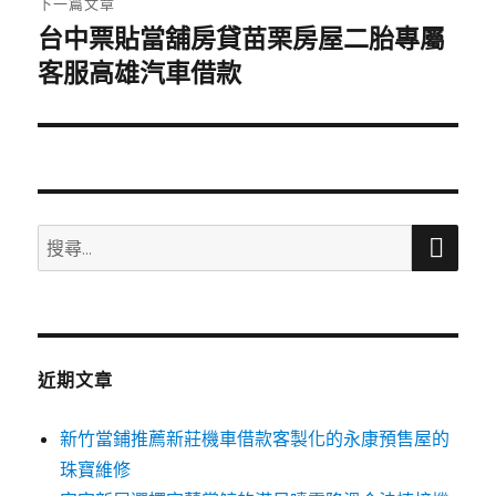
下一篇文章
台中票貼當舖房貸苗栗房屋二胎專屬
下
一
客服高雄汽車借款
篇
文
章:
搜
搜
尋
尋
關
鍵
字:
近期文章
新竹當鋪推薦新莊機車借款客製化的永康預售屋的
珠寶維修