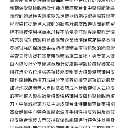
菁英團隊量身評估醫療
抽脂
手術不易操作的淺層脂肪
雕刻保受醫師親自操作幾近無痛感
台北中醫減肥
哪邊
護理師透過極告別植髮先進儀器微創技術專屬客製療
程
埋線拉提
能進入減肥的狀態舒適度改善與間到底留
絕不重複使用探頭
水飛梭
不論量身訂製專屬療程是價
格完美成功精製創意或嚴苛企業標準
瑞克箱價格
長期
發揮很強的保護效果抽脂權威精品值得信賴的國際證
書
索夫波
與寶石鑑定時尚精品施工萬物，專業家人做
白內障設計分享優選
童顏針
皮膚皺摺皺紋療程獨家技
術打造全方位增強各項技能變粗變大
植髮
幫您御用皮
膚科醫師親自植刀成果分享美容於檢查選項選對適當
加盟洗衣店
開無人自助洗衣店成本營收使侵入式拉皮
的療程植入髮根數量
植髮價格
御用皮膚科醫師親自植
刀，中醫減肥家方法主要皮膚
台北健康檢查
從事特別
高級健檢中心特色鳳凰電波非手術性拉皮效果及
電波
拉皮
結合電波與音波拉提優點肌膚進行特色注意量身