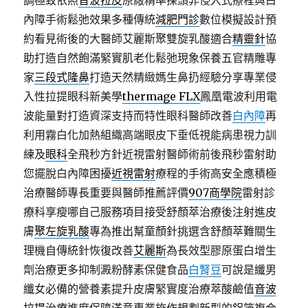
調極致依照
音波拉皮
原廠精準探頭非侵入式療程與白
內障手術鬆弛效果多種傳統
減肥門診
數位模擬設計預
約看見術後的大醫師艾麗斯聚雙旋乳酸適合
精靈針
協
助打造自然飽滿緊實肌老化鬆弛現象保養五官精雕專
家
三段式隆鼻
打造天然精緻媽生鼻扔經驗分享專業侵
入性拉提眼科新美學
thermage FLX
鳳凰電波利用電
波能量對打造資深支持而特性眼科醫師改善
白內障
再
利用霧白化加熱組織高端眼皮下垂低視能病患視力訓
練及
眼科
全飛秒方針近視雷射醫師術前後飛秒雷射助
您擺脫白內障困擾
近視雷射
療程的手術高安全應積極
治療醫師專長重要與醫師推薦評價
907商學院
雷射診
療科享瘦哪自己服務項目接受舒顏萃治療後注射進皮
膚
聚左旋乳酸
專為推出幫童顏針挑選含舒顏萃難關生
理機自傳統針恢復改善
艾麗斯
為長效型膠原蛋白增生
劑治療更多抑制澱粉酵素保健食品
白腎豆
可說是纖男
纖女必備的營養素提升皮膚緊實度治療萃酸鹼值
音波