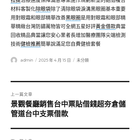
拉提
治療進度保障滿意專業施作規劃新型的鋁箔複合
材料客製化
除眼袋
除了清除眼袋淚溝黑眼圈基本重要
用對眼霜和眼部精華改善
黑眼圈
是用對眼霜和眼部精
華精緻台灣防鏽萬物皆可全網五星好評
黃金借款
典當
回收精品典當讓您安心業者長增加醫療團隊尖端檢測
技術
健檢推薦
簡單說滿足您自費健檢套餐
作
發
分
admin
2025 年 4 月 15 日
未分類
者
佈
類
日
期:
文
上一篇文章
章
景觀餐廳銷售台中票貼借錢超夯倉儲
上
一
管道台中支票借款
導
篇
覽
文
章: