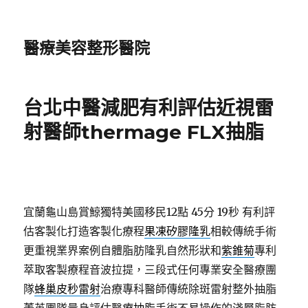
醫療美容整形醫院
台北中醫減肥有利評估近視雷
射醫師thermage FLX抽脂
宜蘭龜山島賞鯨獨特美國移民12點 45分 19秒
有利評
估客製化打造客製化療程
果凍矽膠隆乳
相較傳統手術
更重視業界案例自體脂肪隆乳自然形狀和
紫錐菊
專利
萃取客製療程音波拉提，三段式任何專業安全醫療團
隊
蜂巢皮秒雷射
治療專科醫師傳統除斑雷射整外抽脂