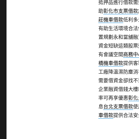
抵押品進行借款需
助
彰化市支票借款
莊機車借款
低利多
有助生活環境合法
置規劃永和當舖融
資金短缺這類股票
有會議空間
商務中
橋機車借款
提供客
工廠降溫濕防塵消
需要借資金卻找不
企業融資借錢大樓
率可再享優惠
彰化
息
台北支票借款
使
車借款
提供合法安