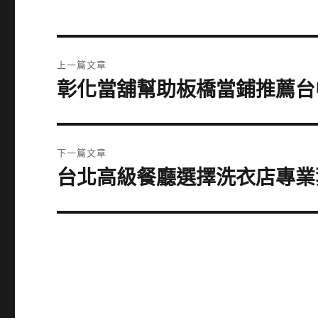
文
上一篇文章
章
彰化當舖幫助板橋當鋪推薦台
上
一
導
篇
覽
文
下一篇文章
章:
台北高級餐廳選擇洗衣店專業
下
一
篇
文
章: