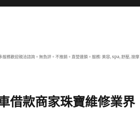
服務歡迎親洽諮詢。無負評。不推銷。直營連鎖。服務: 美容, spa, 舒壓, 按
車借款商家珠寶維修業界