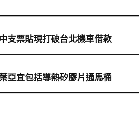
中支票貼現打破台北機車借款
葉亞宜包括導熱矽膠片通馬桶