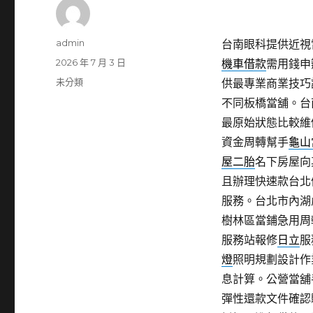
作
admin
台南眼科提供近視雷
者
發
2026 年 7 月 3 日
機車借款
需用錢申
佈
分
未分類
供最專業商業技巧
日
類
不同板橋當舖。台
期:
最原始狀態比較維
資金周轉幫手
龜山
屋二胎
名下房屋向
且辦理快速款台北
服務。台北市內湖
樹林區當鋪急用周
服務站報修
日立
服
燈
照明規劃設計作
息計算。公營當舖
彈性還款文件確認