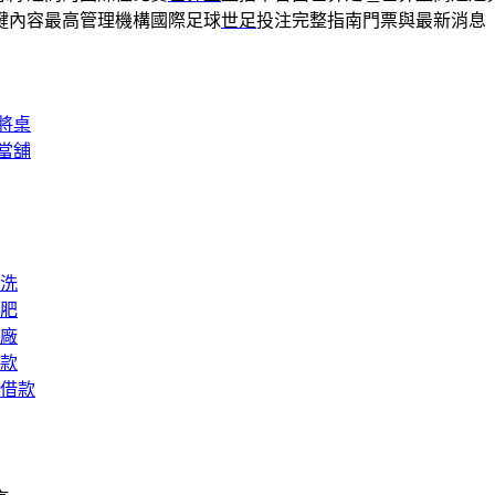
鍵內容最高管理機構國際足球
世足
投注完整指南門票與最新消息
將桌
當舖
洗
肥
廠
款
借款