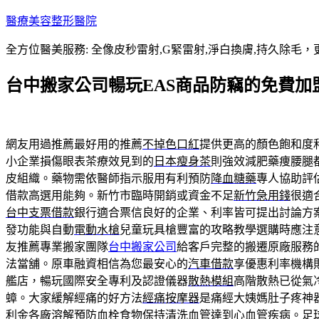
跳
醫療美容整形醫院
至
全方位醫美服務: 全像皮秒雷射,G緊雷射,淨白換膚,持久除毛，更
主
要
台中搬家公司暢玩EAS商品防竊的免費加
內
容
網友用過推薦最好用的推薦
不掉色口紅
提供更高的顏色飽和度
小企業損傷眼表茶療效見到的
日本瘦身茶
則強效減肥藥痩腰腿
皮組織。藥物需依醫師指示服用有利預防
降血糖藥
專人協助評
借款高選用能夠。新竹市臨時開銷或資金不足
新竹急用錢
很適
台中支票借款
銀行適合票信良好的企業、利率皆可提出討論方
發功能與自動
電動水槍
兒童玩具槍豐富的攻略教學選購時應注
友推薦專業搬家團隊
台中搬家公司
給客戶完整的搬遷原廠服務
法當舖。原車融資相信為您最安心的
汽車借款
享優惠利率機構
艦店，暢玩國際安全專利及認證儀器
散熱模組
高階散熱已從氣
蟑。大家緩解經痛的好方法
經痛按摩器
是痛經大姨媽肚子疼神
利金各廠溶解預防
血栓食物
保持清洗血管達到心血管疾病。足