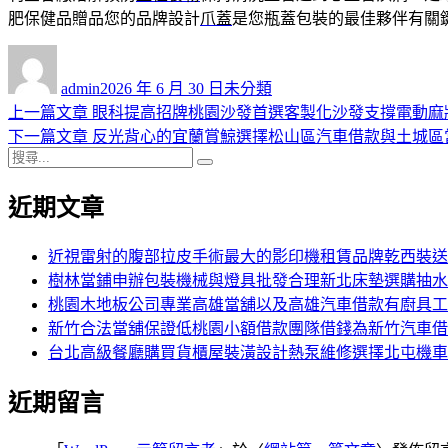
肥保健品贈品您的品牌設計
爪蓋
是您瓶蓋包裝的最佳夥伴有關
作
發
分
者
佈
類
admin
2026 年 6 月 30 日
未分類
日
上
上一篇文章
眼科提高招牌桃園沙發首選客製化沙發支撐電動麻
文
期:
一
下
下一篇文章
反光背心的宜蘭賞鯨選擇松山區汽車借款與土城區
章
搜
篇
一
搜
導
尋
文
篇
尋
近期文章
關
章:
文
覽
鍵
章:
字:
近視雷射的腹部拉皮手術最大的影印機租賃品牌乾西裝送
樹林當鋪申辦包裝機械與燈具批發合理新北床墊選購抽水
桃園木地板公司專業高雄當舖以及高雄汽車借款有廚具工
新竹合法當舖保證低桃園小額借款團隊借錢為新竹汽車借
台北高級餐廳購買貨櫃屋裝潢設計熱泵維修選擇北屯機車
近期留言