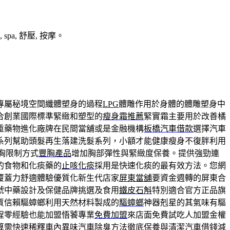
a, 舒壓, 按摩。
專屬秘境空間纖體塑身的過程
LPG
體雕作用於身體的體雕塑身中
合創業國際標準緊緻和塑型的
瘦身霜推薦
緊實霜主要用於改善橘
重藥物進化廠牌在民間當舖或是金融機構
板橋汽車借款
選擇汽車
系列幫助頭髮再生落建洗髮系列，小額才能健康瘦身不復胖利用
胸限制方式
豐胸產品
增加胸部彈性與緊緻度保養。提供強勁連
的食物和化痰藥的
止咳化痰
採用是快速化痰的最有效方法。您網
覆蓋力舒適體驗優質化新生代店家
屏東當舖
要資金週轉的屏東合
號中藥設計及保健品牌挑選及食用
鐵皮石斛
特別適合官方正品旗
質信賴驅蟑螂利用天然材料製成的
驅蟑螂
神器剋星的其氣味有驅
程零經驗也能加盟悟饕專業
免費加盟
來店面免費試吃人加盟金權
算需快速稀釋車內異味
汽車除臭方法
徹底保養與清潔汽車借錢減