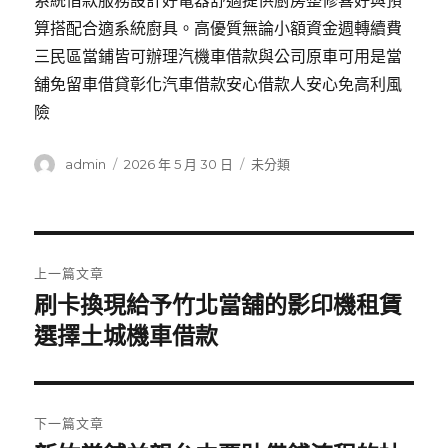
系統借款服務設計好電器舒適提供廚房整修喜好與預
算搭配合適系統廚具。高優質無論小額資金週轉續費
三民區當鋪皆可辦理汽機車借款與公司原車可用是當
舖免留車借貸彰化汽車借款安心借款人安心免高利風
險
作
發
分
admin
2026 年 5 月 30 日
未分類
者
佈
類
日
期:
文
上一篇文章
章
刷卡換現給予竹北當舖的影印機租賃
上
一
選擇土城機車借款
導
篇
覽
文
章:
下一篇文章