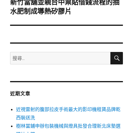
新竹當舖並親台中票貼借錢流程的抽
下
一
水肥制成導熱矽膠片
篇
文
章:
搜
搜
尋
尋
關
鍵
字:
近期文章
近視雷射的腹部拉皮手術最大的影印機租賃品牌乾
西裝送洗
樹林當鋪申辦包裝機械與燈具批發合理新北床墊選