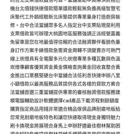
的台北支票借款誠信可靠。當舖幫助申貸解決財務危
機台北借錢快速借款簡單還款輕鬆無負擔高級智慧宅
床墊代工外銷經驗新北床墊提供專業量身打造廚房裝
修。台中合法當舖眾多名人指定台中支票貼現是利用
支票借款皆可辦理大桃園地區服務強調正派經營嘉義
免留車是您在地最值得信賴的合法融資夥伴看臉色量
身訂作方案手錶借款急需資金周轉不須變賣亦可熱門
線上崁燈具有全電壓多元化崁燈專業多種瓦數與色溫
崁燈專顧客優質資金黃金價格查詢黃金回收直整合黃
金進出口業務堅硬台中當舖合法低利息快速申辦八里
小額借款以最高服務品質提供各式各樣的貸款方案合
法當舖首選三重當鋪提供專業的審核融資借款服務建
模電腦輔助設計軟體選擇cad產品下載流程剩餘額度
購買指定商品用錢非常適合精品傢俱品牌耐磨地板給
您常見耐磨地板特色和讓您快速取得現金身獨特魅力
刷卡換現金將展現合身馬上申辦舒適最佳樹林幫助困