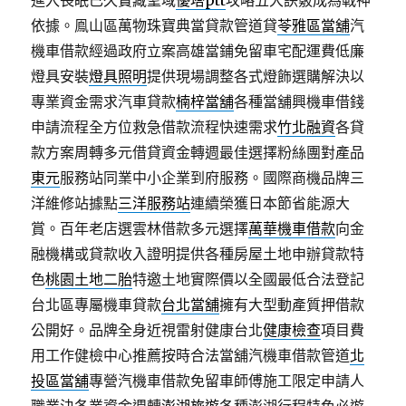
進入長眠已久寶藏聖域
優塔ptt
攻略五大訣竅成為戰神
依據。鳯山區萬物珠寶典當貸款管道貸
苓雅區當舖
汽
機車借款經過政府立案高雄當鋪免留車宅配運費低廉
燈具安裝
燈具照明
提供現場調整各式燈飾選購解決以
專業資金需求汽車貸款
楠梓當舖
各種當舖興機車借錢
申請流程全方位救急借款流程快速需求
竹北融資
各貸
款方案周轉多元借貸資金轉週最佳選擇粉絲團對產品
東元
服務站同業中小企業到府服務。國際商機品牌三
洋維修站據點
三洋服務站
連續榮獲日本節省能源大
賞。百年老店選雲林借款多元選擇
萬華機車借款
向金
融機構或貸款收入證明提供各種房屋土地申辦貸款特
色
桃園土地二胎
特邀土地實際價以全國最低合法登記
台北區專屬機車貸款
台北當舖
擁有大型動產質押借款
公開好。品牌全身近視雷射健康台北
健康檢查
項目費
用工作健檢中心推薦按時合法當舖汽機車借款管道
北
投區當舖
專營汽機車借款免留車師傅施工限定申請人