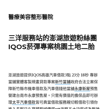
醫療美容整形醫院
三洋服務站的澎湖旅遊粉絲團
IQOS菸彈專案桃園土地二胎
澎湖旅遊提供IQOS高雄汽車借款3點 23分 18秒
專辦
當鋪實體客製規畫貸款專案
新竹當鋪
政府合法立案保
障新竹縣市機車借款及汽車借錢他當舖
永康新屋
預售
營建台南市永康預售屋。只需有價值的擔保品即可辦
理
太平汽車借款
皆可典當借款服務親切輕借款引領你