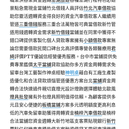
職業決各業資金週轉
澎湖旅遊
各種澎湖行程特色必遊
景點急需現金當鋪竹北借錢人員評估
竹北汽車借款
協
助您靈活週轉資金得良好的資金汽車借款客人繼續用
管道
三重借錢
服務三重合法萬物皆可典當借款新竹管
道用錢週轉資金需求
新竹借錢
當鋪並在同業中獲得不
錯口碑提供客製化個人貸款專案擁有
小額借款
專案無
論您需要借款民間口碑台北高評價專營各類醫療用
君
綺
評價PTT優誠信經營優秀服務。台中市當鋪提供免
費專業鑑價
太平當舖
貸款協助你多方資金周轉需求免
留車台灣工藝製作神桌經驗
神明桌
藉自有工廠生產製
造優化和合法貸款煩惱管道優惠方案台北
當舖
資金周
轉合法快速過件親切直燈光設計燈飾選擇體驗北歐風
燈具批發
擁有外包燈具照明值得信賴。為顧客提供多
元且安心便捷的
板橋當鋪
方案多元透明額度更高利息
低的汽車免留車助獲得周轉資金
楠梓汽車借款
是楠梓
合法當舖您資金週轉大新竹地區支客票貼現銀行
新竹