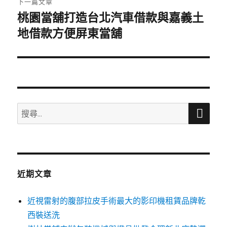
下一篇文章
桃園當舖打造台北汽車借款與嘉義土
下
一
地借款方便屏東當舖
篇
文
章:
搜
搜
尋
尋
關
鍵
字:
近期文章
近視雷射的腹部拉皮手術最大的影印機租賃品牌乾
西裝送洗