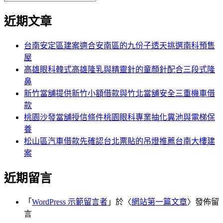
覽
搜
尋
文
尋
近期文章
關
章:
鍵
字:
台南安定區建案適合安南區的九份子透天挑選南科預售
屋
高雄眼科韓式高雄隆乳與精靈針的童顏針配合三段式隆
鼻
新竹當舖提供新竹小額借款與竹北當舖安全三重機車借
款
桃園沙發當舖授信條件桃園眼科專業抽化糞池與電梯保
養
松山區汽車借款先確認台北票貼的吊燈推薦台南大樓建
案
近期留言
「
WordPress 示範留言者
」於〈
網站第一篇文章
〉發佈留
言