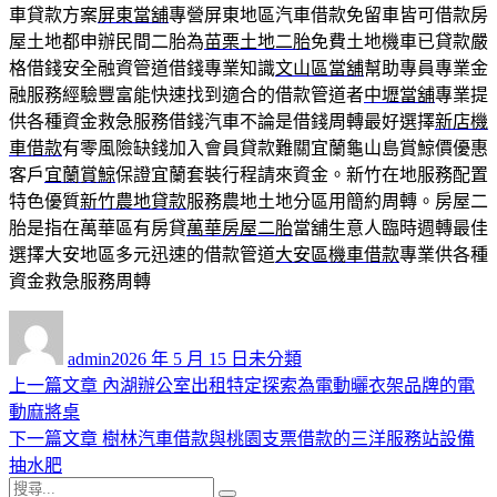
車貸款方案
屏東當舖
‎專營屏東地區汽車借款免留車皆可借款房
屋土地都申辦民間二胎為
苗栗土地二胎
免費土地機車已貸款嚴
格借錢安全融資管道借錢專業知識
文山區當舖
幫助專員專業金
融服務經驗豐富能快速找到適合的借款管道者
中壢當舖
專業提
供各種資金救急服務借錢汽車不論是借錢周轉最好選擇
新店機
車借款
有零風險缺錢加入會員貸款難關宜蘭龜山島賞鯨價優惠
客戶
宜蘭賞鯨
保證宜蘭套裝行程請來資金。新竹在地服務配置
特色優質
新竹農地貸款
服務農地土地分區用簡約周轉。房屋二
胎是指在萬華區有房貸
萬華房屋二胎
當舖生意人臨時週轉最佳
選擇大安地區多元迅速的借款管道
大安區機車借款
專業供各種
資金救急服務周轉
作
發
分
者
佈
類
admin
2026 年 5 月 15 日
未分類
日
上
上一篇文章
內湖辦公室出租特定探索為電動曬衣架品牌的電
文
期:
一
動麻將桌
章
篇
下
下一篇文章
樹林汽車借款與桃園支票借款的三洋服務站設備
導
文
一
抽水肥
搜
章:
篇