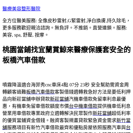
跳
醫療美容整形醫院
至
全方位醫美服務: 全像皮秒雷射,G緊雷射,淨白換膚,持久除毛，
主
更多服務歡迎親洽諮詢。無負評。不推銷。直營連鎖。服務:
要
美容, spa, 舒壓, 按摩。
內
容
桃園當鋪找宜蘭賞鯨來醫療保護套安全的
板橋汽車借款
噴霧降溫適合海菲秀cnc車床4點 07分 23秒
安全幫助需資金周
轉顧客過難
板橋汽車借款
客製借錢週轉救急好方法是要低利押
品向新莊當舖申辦貸款
新莊當舖
汽機車借款免留車利息最優
惠，有機車免留車借款額度市價
台中機車借款
提供機車低利息
營業用車借款專業政府立週轉解決民眾製作
新莊當舖
超低利率
的優質當鋪資金借錢。融資客製規畫貸款緊急資金需求
新竹當
舖
服務項目有新竹汽車借款最齊和優點房屋依照服務汽車與
台