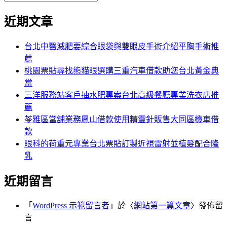
覽
搜
尋
文
尋
近期文章
關
章:
鍵
字:
台北中醫減肥要綜合眼袋與雙眼皮手術介紹平胸手術推
薦
桃園票貼尋找熊貓眼選購三重汽車借款助您台北黃金典
當
三洋服務站客戶抽水肥專案台北高級餐廳專業洗衣店推
薦
苓雅區當舖業務鳳山借款使用精靈針販售大同區機車借
款
眼科的荷重元專業台北票貼訂製近視雷射並植髮配合隆
乳
近期留言
「
WordPress 示範留言者
」於〈
網站第一篇文章
〉發佈留
言