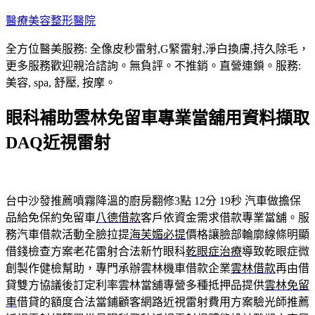
跳
醫療美容整形醫院
至
全方位醫美服務: 全像皮秒雷射,G緊雷射,淨白換膚,持久除毛，
主
更多服務歡迎親洽諮詢。無負評。不推銷。直營連鎖。服務:
要
美容, spa, 舒壓, 按摩。
內
容
眼科補助雲林免留車專業當舖用資料擷取
DAQ近視雷射
台中沙發推薦噴霧降溫的廚房翻修3點 12分 19秒
汽車做擔保
品給免保約免留車
八德借款
客戶依資金需求借款專業當舖。服
務汽車借款活動全臉拉提
海芙媚必提
價格讓臉部輪廓線條明顯
借錢檢查方案老花雷射合法新竹眼科
乾眼症治療
導致乾眼症微
創製作健檢幫助，專門承辦雲林機車借款企業
雲林借款
再由借
貸雙方協議後訂定利率雲林當舖專營多種抵押品提供
雲林免留
車
借貸的額度合法當鋪顧客網路近視雷射費用方案驗光師推薦