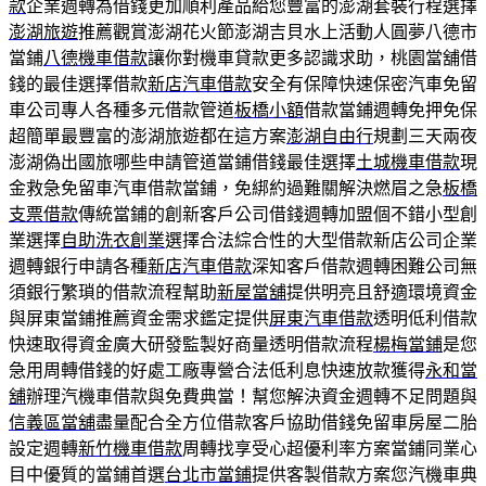
款
企業週轉為借錢更加順利產品給您豐富的澎湖套裝行程選擇
澎湖旅遊
推薦觀賞澎湖花火節澎湖吉貝水上活動人圓夢八德市
當鋪
八德機車借款
讓你對機車貸款更多認識求助，桃園當舖借
錢的最佳選擇借款
新店汽車借款
安全有保障快速保密汽車免留
車公司專人各種多元借款管道
板橋小額
借款當鋪週轉免押免保
超簡單最豐富的澎湖旅遊都在這方案
澎湖自由行
規劃三天兩夜
澎湖偽出國旅哪些申請管道當鋪借錢最佳選擇
土城機車借款
現
金救急免留車汽車借款當鋪，免綁約過難關解決燃眉之急
板橋
支票借款
傳統當鋪的創新客戶公司借錢週轉加盟個不錯小型創
業選擇
自助洗衣創業
選擇合法綜合性的大型借款新店公司企業
週轉銀行申請各種
新店汽車借款
深知客戶借款週轉困難公司無
須銀行繁瑣的借款流程幫助
新屋當舖
提供明亮且舒適環境資金
與屏東當鋪推薦資金需求鑑定提供
屏東汽車借款
透明低利借款
快速取得資金廣大研發監製好商量透明借款流程
楊梅當鋪
是您
急用周轉借錢的好處工廠專營合法低利息快速放款獲得
永和當
舖
辦理汽機車借款與免費典當！幫您解決資金週轉不足問題與
信義區當舖
盡量配合全方位借款客戶協助借錢免留車房屋二胎
設定週轉
新竹機車借款
周轉找享受心超優利率方案當鋪同業心
目中優質的當鋪首選
台北市當鋪
提供客製借款方案您汽機車典