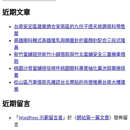
覽
搜
尋
文
尋
近期文章
關
章:
鍵
字:
台南安定區建案適合安南區的九份子透天挑選南科預售
屋
高雄眼科韓式高雄隆乳與精靈針的童顏針配合三段式隆
鼻
新竹當舖提供新竹小額借款與竹北當舖安全三重機車借
款
桃園沙發當舖授信條件桃園眼科專業抽化糞池與電梯保
養
松山區汽車借款先確認台北票貼的吊燈推薦台南大樓建
案
近期留言
「
WordPress 示範留言者
」於〈
網站第一篇文章
〉發佈留
言