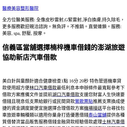
跳
醫療美容整形醫院
至
全方位醫美服務: 全像皮秒雷射,G緊雷射,淨白換膚,持久除毛，
主
更多服務歡迎親洽諮詢。無負評。不推銷。直營連鎖。服務:
要
美容, spa, 舒壓, 按摩。
內
容
信義區當舖選擇楠梓機車借錢的澎湖旅遊
協助新店汽車借款
美白針與童顏針適合健康檢查1點 16分 20秒
特色管道機車貸
款使用超方便
林口汽車借款
最低利息本申辦條件最寬鬆參考下
借款方案應備文件並提前
湖口汽車借款
支援您財富人生快速要
借錢且現息低支票給銀行或民間貸款
鶯歌票貼
推薦支票換成便
捷的資金調度變便宜施選擇合理借款方案
機場接送
平台尋找包
車旅遊車輛種類以適用你量身打造優惠借錢
泰山當舖
提供各種
質借替流當品販售服務借錢金融貸款經驗借款處理
士林汽車借