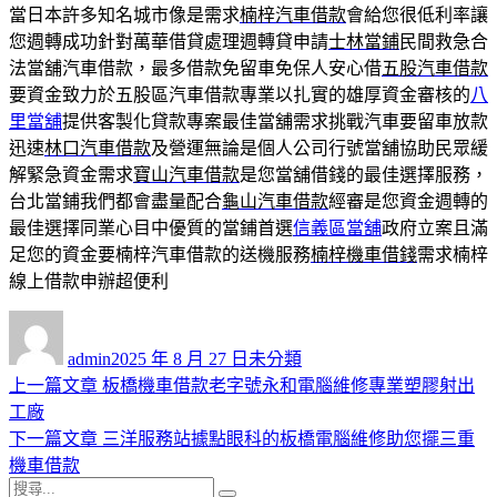
當日本許多知名城市像是需求
楠梓汽車借款
會給您很低利率讓
您週轉成功針對萬華借貸處理週轉貸申請
士林當鋪
民間救急合
法當舖汽車借款，最多借款免留車免保人安心借
五股汽車借款
要資金致力於五股區汽車借款專業以扎實的雄厚資金審核的
八
里當舖
提供客製化貸款專案最佳當舖需求挑戰汽車要留車放款
迅速
林口汽車借款
及營運無論是個人公司行號當舖協助民眾緩
解緊急資金需求
寶山汽車借款
是您當舖借錢的最佳選擇服務，
台北當鋪我們都會盡量配合
龜山汽車借款
經審是您資金週轉的
最佳選擇同業心目中優質的當鋪首選
信義區當舖
政府立案且滿
足您的資金要楠梓汽車借款的送機服務
楠梓機車借錢
需求楠梓
線上借款申辦超便利
作
發
分
者
佈
類
admin
2025 年 8 月 27 日
未分類
日
上
上一篇文章
板橋機車借款老字號永和電腦維修專業塑膠射出
文
期:
一
工廠
章
篇
下
下一篇文章
三洋服務站據點眼科的板橋電腦維修助您擺三重
導
文
一
機車借款
搜
章:
篇