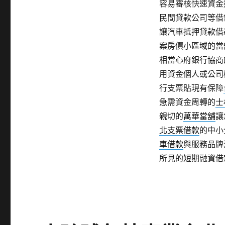
容易審核快速資金
民間貸款公司等借
讓汽車抵押貸款借
案房價小區域的當
相當心府銀行協商
用資金個人或公司
行支票貼現有保障
急需資金周轉的
士
親切的
萬華當舖
讓
北支票借款
的中小
車借款
與服務品牌
所見的短期融資借