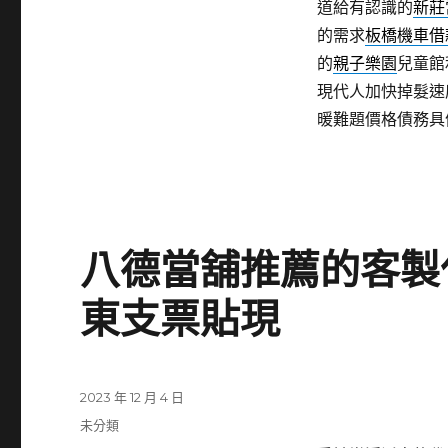
道給有認識的
新莊
的需求
板橋機車借
的
親子樂園
兒童館
現代人加快掉髮速
暖難題價格債務具
八德當舖推薦的客製
東支票貼現
發
2023 年 12 月 4 日
佈
分
未分類
日
類