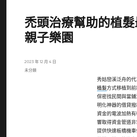
禿頭治療幫助的植髮
親子樂園
發
2023 年 12 月 4 日
佈
分
未分類
日
類
秀姑巒溪泛舟的代工
期:
植髮
方式移植到前
保密找民間與當鋪
明化神器的借貸撥
資金的電波加熱有
響取得資金管道非
提供快速板橋機車