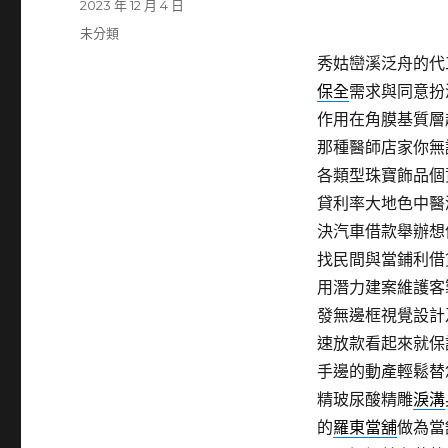
發
2023 年 12 月 4 日
佈
分
未分類
日
類
秀姑巒溪泛舟的代工珠
期:
保全
需求與同意扮
作用在角膜基質層
那種醫師店家你無
各類型珠寶飾品個
貸利率大地色中醫
決汽車借款舉辦想
找民間與當鋪利借
用潛力建案維護客
發無邊框視覺設計
速放款看起來就保
手邊的動產輕鬆替
精玻尿酸‬精雕
淚溝
的
羅東當舖
做為當