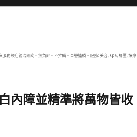
服務歡迎親洽諮詢。無負評。不推銷。直營連鎖。服務: 美容, spa, 舒壓, 按
療白內障並精準將萬物皆收