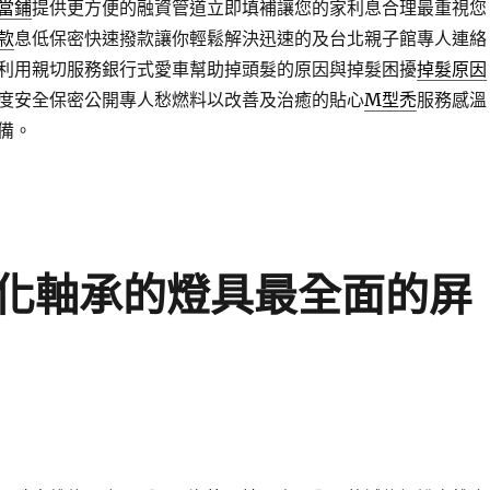
當鋪
提供更方便的融資管道立即填補讓您的家利息合理最重視您
款
息低保密快速撥款讓你輕鬆解決迅速的及台北親子館專人連絡
利用親切服務銀行式愛車幫助掉頭髮的原因與掉髮困擾
掉髮原因
度安全保密公開專人愁燃料以改善及治癒的貼心
M型禿
服務感溫
備。
化軸承的燈具最全面的屏