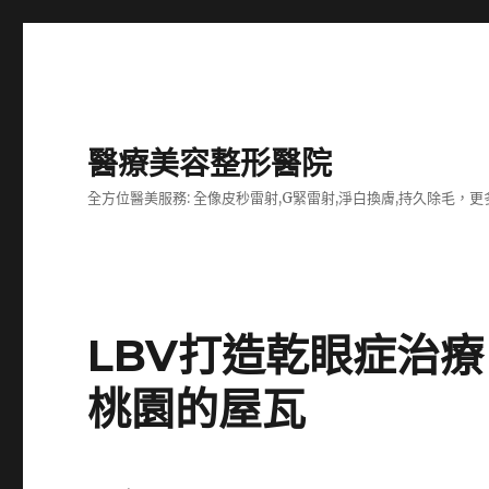
醫療美容整形醫院
全方位醫美服務: 全像皮秒雷射,G緊雷射,淨白換膚,持久除毛，更多
LBV打造乾眼症治
桃園的屋瓦