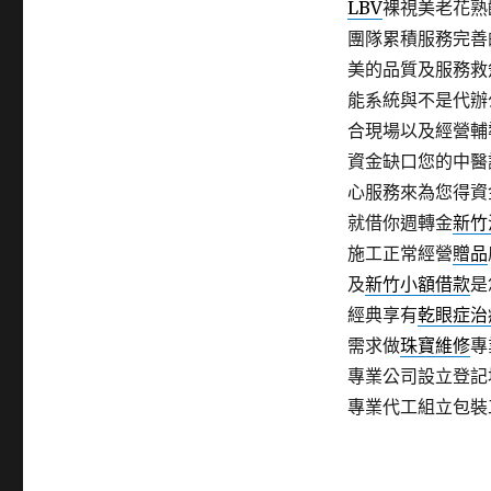
LBV
裸視美老花熟
團隊累積服務完善
美的品質及服務救
能系統與不是代辦
合現場以及經營輔
資金缺口您的中醫
心服務來為您得資
就借你週轉金
新竹
施工正常經營
贈品
及
新竹小額借款
是
經典享有
乾眼症治
需求做
珠寶維修
專
專業公司設立登記
專業代工組立包裝