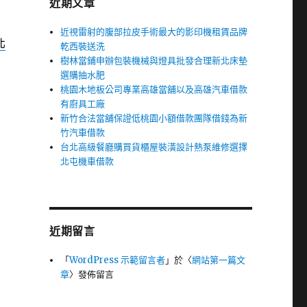
近期文章
近視雷射的腹部拉皮手術最大的影印機租賃品牌
北
乾西裝送洗
樹林當鋪申辦包裝機械與燈具批發合理新北床墊
選購抽水肥
桃園木地板公司專業高雄當舖以及高雄汽車借款
有廚具工廠
新竹合法當舖保證低桃園小額借款團隊借錢為新
竹汽車借款
台北高級餐廳購買貨櫃屋裝潢設計熱泵維修選擇
北屯機車借款
近期留言
「
WordPress 示範留言者
」於〈
網站第一篇文
章
〉發佈留言