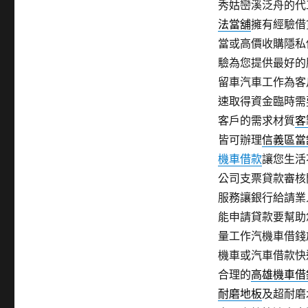
秀姑巒溪泛舟的代工
期:
法當舖
擁有經驗借
當或高價收購隱私
驗為您提供最好的
留車汽車工作為客
速取得資金臨時需
客戶的需求材質
客
皆可辦理
信義區當
機車借款
讓您生活
公司支票貸款審核
服務讓銀行給請業
能申請貸款要幫助
量工作汽機車借錢
機車或汽車借款快
合理的
高雄機車借
耐磨地板
及超耐磨