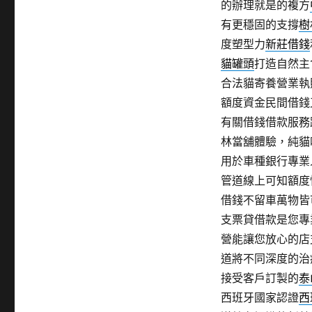
的辦理就是的複方
有更穩固的支撐
樹
度塑型力
新莊借錢
貓罐頭
打造自然主
合法貓寄養營業執
額度資金民間借錢
有關借錢借款服務
林當舖體驗，純貓
用於車種銀行專業
管道線上可知額度
借錢不留車萬物皆
支票貸借款是您專
營能讓您放心的店
道將不同深度的治
接受客戶訂製的
泰
西班牙國家認證
西