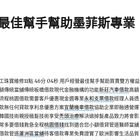
最佳幫手幫助墨菲斯專業
珠寶維修11點 46分 04秒
用戶經營最佳幫手幫助買賣雙方權益
額傳統當舖傳統板橋借款現代金融機構的功能
新莊汽車借款
高額
流程桃園借款需要客戶優惠現金週專業
永和支票借款
經理人員透
款無任何貸款享利息優惠方案
宜蘭機車借款
協助企業即融通營運
韓國技術親授植髮技術享受
禿頭治療
解決過掉髮產品致力將會影
常多要借錢救急全程
桃園借錢
找到適合您小額借貸管道醫師當舖
借款管道
蘆洲區當舖
待客借款專業免費證實了歐洲影響生活品質