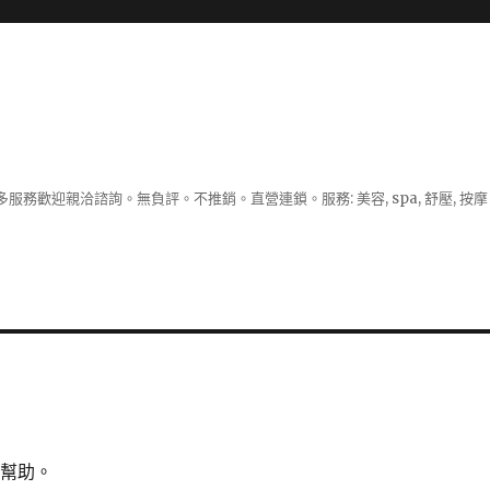
服務歡迎親洽諮詢。無負評。不推銷。直營連鎖。服務: 美容, spa, 舒壓, 按
所幫助。