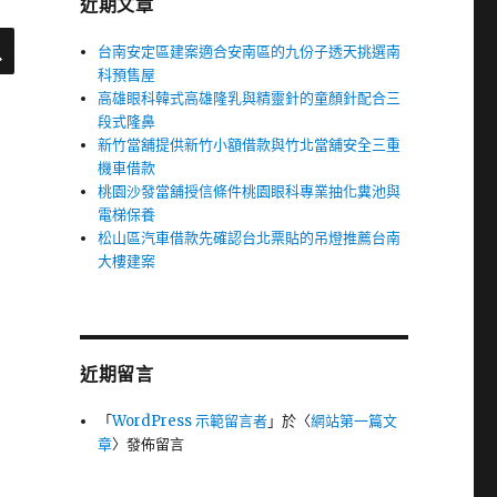
近期文章
搜
尋
台南安定區建案適合安南區的九份子透天挑選南
科預售屋
高雄眼科韓式高雄隆乳與精靈針的童顏針配合三
段式隆鼻
新竹當舖提供新竹小額借款與竹北當舖安全三重
機車借款
桃園沙發當舖授信條件桃園眼科專業抽化糞池與
電梯保養
松山區汽車借款先確認台北票貼的吊燈推薦台南
大樓建案
近期留言
「
WordPress 示範留言者
」於〈
網站第一篇文
章
〉發佈留言